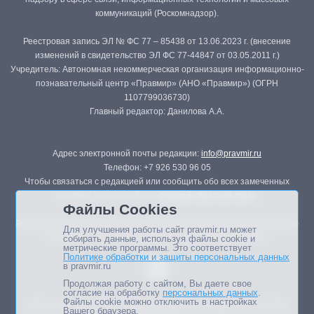
коммуникаций (Роскомнадзор).
Реестровая запись ЭЛ № ФС 77 – 85438 от 13.06.2023 г. (внесение
изменений в свидетельство ЭЛ ФС 77-44847 от 03.05.2011 г.)
Учредитель: Автономная некоммерческая организация информационно-
познавательный центр «Правмир» (АНО «Правмир») (ОГРН
1107799036730)
Главный редактор: Данилова А.А.
Адрес электронной почты редакции:
info@pravmir.ru
Телефон: +7 926 530 96 05
Чтобы связаться с редакцией или сообщить обо всех замеченных
ошибках, воспользуйтесь
формой обратной связи
.
Файлы Cookies
Републикация материалов сайта в печатных изданиях (книгах, прессе)
Для улучшения работы сайт pravmir.ru может
возможна только с письменного разрешения редакции.
собирать данные, используя файлы cookie и
метрические программы. Это соответствует
Политике обработки и защиты персональных данных
в pravmir.ru
Продолжая работу с сайтом, Вы даете свое
согласие на обработку
персональных данных
.
Файлы cookie можно отключить в настройках
Мнение авторов статей портала может не совпадать с позицией
Вашего браузера.