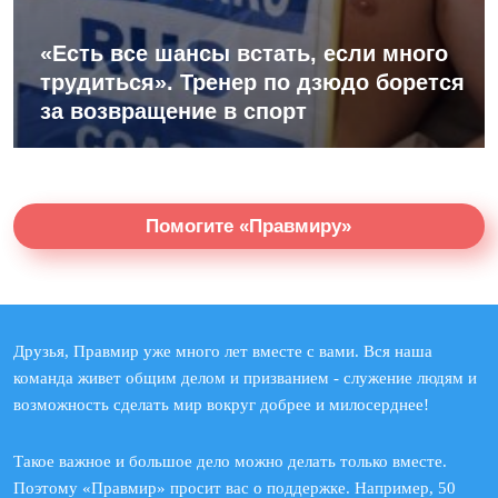
«Есть все шансы встать, если много
трудиться». Тренер по дзюдо борется
за возвращение в спорт
Помогите «Правмиру»
Друзья, Правмир уже много лет вместе с вами. Вся наша
команда живет общим делом и призванием - служение людям и
возможность сделать мир вокруг добрее и милосерднее!
Такое важное и большое дело можно делать только вместе.
Поэтому «Правмир» просит вас о поддержке. Например, 50