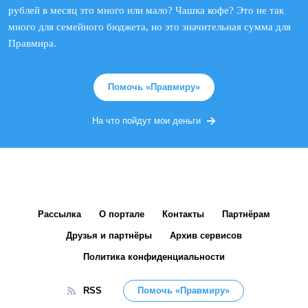
рублей в месяц это много или мало? Чашка кофе? Это не так
много для семейного бюджета, но это значительная сумма для
Правмира.
Помочь «Правмиру»
На что пойдут мои деньги
Рассылка
О портале
Контакты
Партнёрам
Друзья и партнёры
Архив сервисов
Политика конфиденциальности
RSS
Помочь «Правмиру»