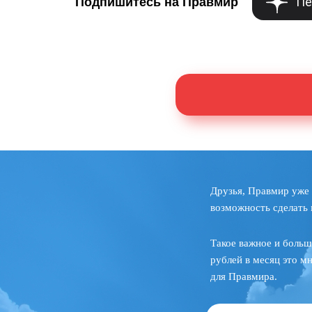
Пе
Подпишитесь на Правмир
Друзья, Правмир уже 
возможность сделать 
Такое важное и больш
рублей в месяц это м
для Правмира.