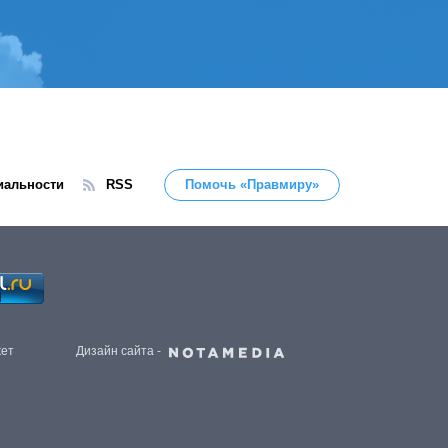
иальности
RSS
Помочь «Правмиру»
жет
Дизайн сайта -