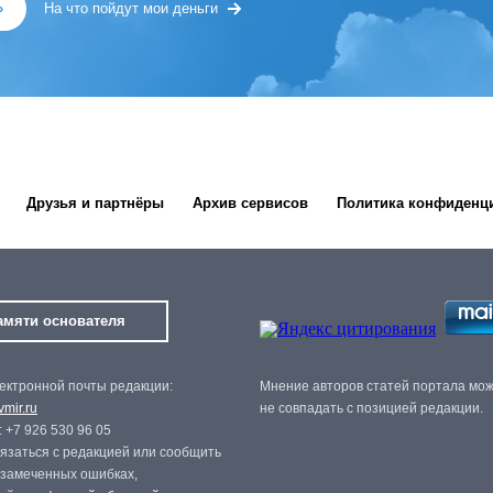
»
На что пойдут мои деньги
Друзья и партнёры
Архив сервисов
Политика конфиденц
амяти основателя
ектронной почты редакции:
Мнение авторов статей портала мо
mir.ru
не совпадать с позицией редакции.
 +7 926 530 96 05
язаться с редакцией или сообщить
 замеченных ошибках,