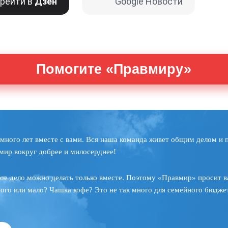
рейти в
Дзен
Google Новости
Помогите «Правмиру»
много лет вместе с вами. Вся наша команда живет общим делом и 
мир вокруг добрее и милосерднее!
ое дело можно делать только вместе. Поэтому «Правмир» просит в
ного или мало? Чашка кофе? Это не так много для семейного бюджет