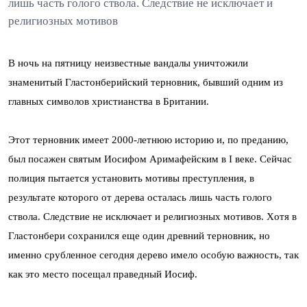
лишь часть голого ствола. Следствие не исключает и
религиозных мотивов
В ночь на пятницу неизвестные вандалы уничтожили
знаменитый Гластонберийский терновник, бывший одним из
главных символов христианства в Британии.
Этот терновник имеет 2000-летнюю историю и, по преданию,
был посажен святым Иосифом Аримафейским в I веке. Сейчас
полиция пытается установить мотивы преступления, в
результате которого от дерева осталась лишь часть голого
ствола. Следствие не исключает и религиозных мотивов. Хoтя в
Гластонбери сохранился еще один древний терновник, но
именно срубленное сегодня дерево имело особую важность, так
как это место посещал праведный Иосиф.