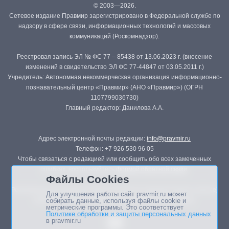
© 2003—2026.
Сетевое издание Правмир зарегистрировано в Федеральной службе по
надзору в сфере связи, информационных технологий и массовых
коммуникаций (Роскомнадзор).
Реестровая запись ЭЛ № ФС 77 – 85438 от 13.06.2023 г. (внесение
изменений в свидетельство ЭЛ ФС 77-44847 от 03.05.2011 г.)
Учредитель: Автономная некоммерческая организация информационно-
познавательный центр «Правмир» (АНО «Правмир») (ОГРН
1107799036730)
Главный редактор: Данилова А.А.
Адрес электронной почты редакции:
info@pravmir.ru
Телефон: +7 926 530 96 05
Чтобы связаться с редакцией или сообщить обо всех замеченных
ошибках, воспользуйтесь
формой обратной связи
.
Файлы Cookies
Републикация материалов сайта в печатных изданиях (книгах, прессе)
Для улучшения работы сайт pravmir.ru может
возможна только с письменного разрешения редакции.
собирать данные, используя файлы cookie и
метрические программы. Это соответствует
Политике обработки и защиты персональных данных
в pravmir.ru