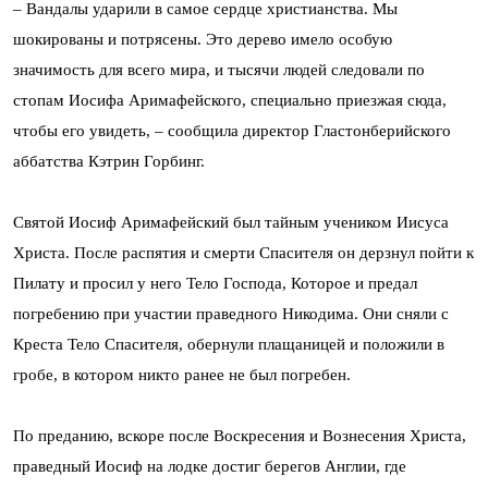
– Вандалы ударили в самое сердце христианства. Мы
шокированы и потрясены. Это дерево имело особую
значимость для всего мира, и тысячи людей следовали по
стопам Иосифа Аримафейского, специально приезжая сюда,
чтобы его увидеть, – сообщила директор Гластонберийского
аббатства Кэтрин Горбинг.
Святой Иосиф Аримафейский был тайным учеником Иисуса
Христа. После распятия и смерти Спасителя он дерзнул пойти к
Пилату и просил у него Тело Господа, Которое и предал
погребению при участии праведного Никодима. Они сняли с
Креста Тело Спасителя, обернули плащаницей и положили в
гробе, в котором никто ранее не был погребен.
По преданию, вскоре после Воскресения и Вознесения Христа,
праведный Иосиф на лодке достиг берегов Англии, где