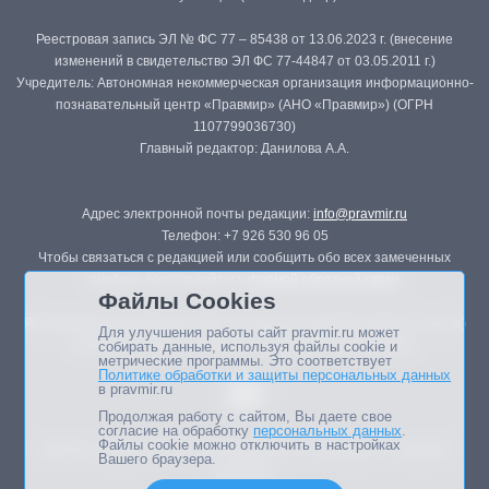
Реестровая запись ЭЛ № ФС 77 – 85438 от 13.06.2023 г. (внесение
изменений в свидетельство ЭЛ ФС 77-44847 от 03.05.2011 г.)
Учредитель: Автономная некоммерческая организация информационно-
познавательный центр «Правмир» (АНО «Правмир») (ОГРН
1107799036730)
Главный редактор: Данилова А.А.
Адрес электронной почты редакции:
info@pravmir.ru
Телефон: +7 926 530 96 05
Чтобы связаться с редакцией или сообщить обо всех замеченных
ошибках, воспользуйтесь
формой обратной связи
.
Файлы Cookies
Републикация материалов сайта в печатных изданиях (книгах, прессе)
Для улучшения работы сайт pravmir.ru может
возможна только с письменного разрешения редакции.
собирать данные, используя файлы cookie и
метрические программы. Это соответствует
Политике обработки и защиты персональных данных
в pravmir.ru
Продолжая работу с сайтом, Вы даете свое
согласие на обработку
персональных данных
.
Файлы cookie можно отключить в настройках
Мнение авторов статей портала может не совпадать с позицией
Вашего браузера.
редакции.