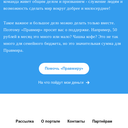
команда живет общим делом и призванием - служение людям и
возможность сделать мир вокруг добрее и милосерднее!
Такое важное и большое дело можно делать только вместе.
Поэтому «Правмир» просит вас о поддержке. Например, 50
рублей в месяц это много или мало? Чашка кофе? Это не так
много для семейного бюджета, но это значительная сумма для
Правмира.
Помочь «Правмиру»
На что пойдут мои деньги
Рассылка
О портале
Контакты
Партнёрам