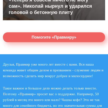
сам». Николай нырнул и ударился
головой о бетонную плиту
Помогите «Правмиру»
Друзья, Правмир уже много лет вместе с вами. Вся наша
команда живет общим делом и призванием - служение людям и
возможность сделать мир вокруг добрее и милосерднее!
Такое важное и большое дело можно делать только вместе.
Поэтому «Правмир» просит вас о поддержке. Например, 50
рублей в месяц это много или мало? Чашка кофе? Это не так
много для семейного бюджета, но это значительная сумма для