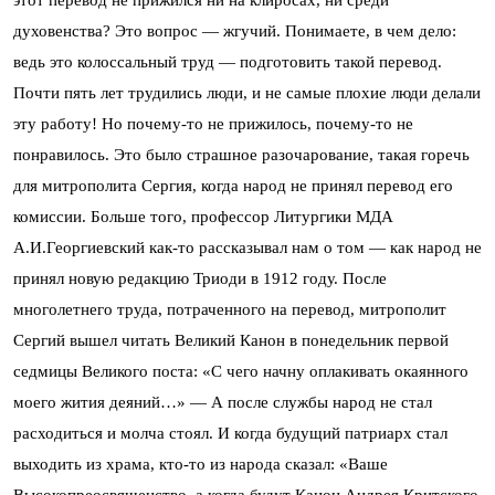
этот перевод не прижился ни на клиросах, ни среди
духовенства? Это вопрос — жгучий. Понимаете, в чем дело:
ведь это колоссальный труд — подготовить такой перевод.
Почти пять лет трудились люди, и не самые плохие люди делали
эту работу! Но почему-то не прижилось, почему-то не
понравилось. Это было страшное разочарование, такая горечь
для митрополита Сергия, когда народ не принял перевод его
комиссии. Больше того, профессор Литургики МДА
А.И.Георгиевский как-то рассказывал нам о том — как народ не
принял новую редакцию Триоди в 1912 году. После
многолетнего труда, потраченного на перевод, митрополит
Сергий вышел читать Великий Канон в понедельник первой
седмицы Великого поста: «С чего начну оплакивать окаянного
моего жития деяний…» — А после службы народ не стал
расходиться и молча стоял. И когда будущий патриарх стал
выходить из храма, кто-то из народа сказал: «Ваше