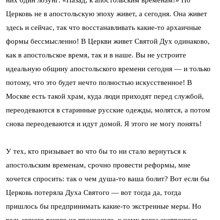
них один лозунг: «Назад, к апостольским временам!» Но
Церковь не в апостольскую эпоху живет, а сегодня. Она живет
здесь и сейчас, так что восстанавливать какие-то архаичные
формы бессмысленно! В Церкви живет Святой Дух одинаково,
как в апостольское время, так и в наше. Вы не устроите
идеальную общину апостольского времени сегодня — и только
потому, что это будет нечто полностью искусственное! В
Москве есть такой храм, куда люди приходят перед службой,
переодеваются в старинные русские одежды, молятся, а потом
снова переодеваются и идут домой. Я этого не могу понять!
У тех, кто призывает во что бы то ни стало вернуться к
апостольским временам, срочно провести реформы, мне
хочется спросить: так о чем душа-то ваша болит? Вот если бы
Церковь потеряла Духа Святого — вот тогда да, тогда
пришлось бы предпринимать какие-то экстренные меры. Но