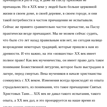
причащаться раз в год, и даже на Пасху прихожан не
причащали. Но в XIX веке у людей было больше церковной
жизни в своем доме, в своей деревне, в своем городе, и они
такой потребности в частом причащении не испытывали.
Сейчас же принято сравнительно частое причастие, на Пасху
практически везде причащают. Мы не можем сейчас судить,
что было сто лет назад правильным или нет, но сегодня налицо
возрождение некоторых традиций, которые пришли к нам из
древности. И что важно, на эти «новшества» ХХ век имеет
полное право! Как век мученичества, он имеет право дать такое
понимание Божественной литургии, которое было выстрадано в
лагере, перед смертью. Века мучеников в начале христианства
сомкнулись с XX веком. Изменения всегда происходят из опыта
страдальческого, из понимания, что такое причащение Святых
Христовых Таин… ХIХ век не давал такого испытания, такого
опыта, а ХХ век дал, и это проецируется на наше время из