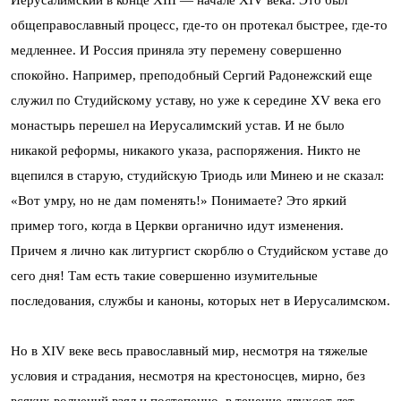
Иерусалимский в конце ХIII — начале ХIV века. Это был
общеправославный процесс, где-то он протекал быстрее, где-то
медленнее. И Россия приняла эту перемену совершенно
спокойно. Например, преподобный Сергий Радонежский еще
служил по Студийскому уставу, но уже к середине ХV века его
монастырь перешел на Иерусалимский устав. И не было
никакой реформы, никакого указа, распоряжения. Никто не
вцепился в старую, студийскую Триодь или Минею и не сказал:
«Вот умру, но не дам поменять!» Понимаете? Это яркий
пример того, когда в Церкви органично идут изменения.
Причем я лично как литургист скорблю о Студийском уставе до
сего дня! Там есть такие совершенно изумительные
последования, службы и каноны, которых нет в Иерусалимском.
Но в XIV веке весь православный мир, несмотря на тяжелые
условия и страдания, несмотря на крестоносцев, мирно, без