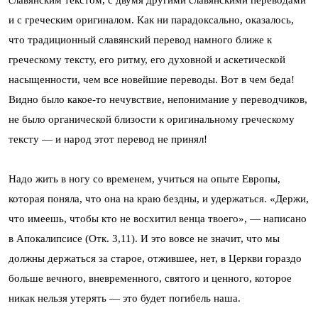
славянским текстом, с двумя другими славянскими переводами
и с греческим оригиналом. Как ни парадоксально, оказалось,
что традиционный славянский перевод намного ближе к
греческому тексту, его ритму, его духовной и аскетической
насыщенности, чем все новейшие переводы. Вот в чем беда!
Видно было какое-то нечувствие, непонимание у переводчиков,
не было органической близости к оригинальному греческому
тексту — и народ этот перевод не принял!
Надо жить в ногу со временем, учиться на опыте Европы,
которая поняла, что она на краю бездны, и удержаться. «Держи,
что имеешь, чтобы кто не восхитил венца твоего», — написано
в Апокалипсисе (Отк. 3,11). И это вовсе не значит, что мы
должны держаться за старое, отжившее, нет, в Церкви гораздо
больше вечного, вневременного, святого и ценного, которое
никак нельзя утерять — это будет погибель наша.