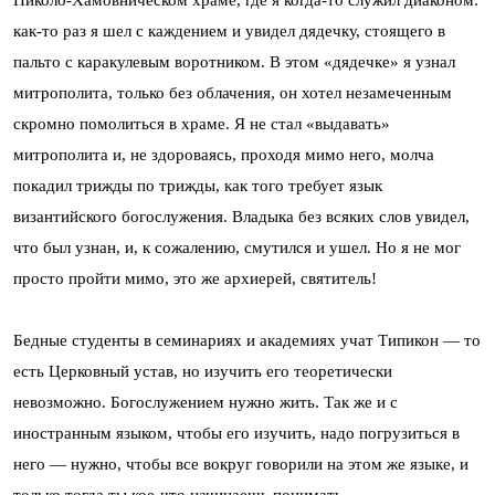
Николо-Хамовническом храме, где я когда-то служил диаконом:
как-то раз я шел с каждением и увидел дядечку, стоящего в
пальто с каракулевым воротником. В этом «дядечке» я узнал
митрополита, только без облачения, он хотел незамеченным
скромно помолиться в храме. Я не стал «выдавать»
митрополита и, не здороваясь, проходя мимо него, молча
покадил трижды по трижды, как того требует язык
византийского богослужения. Владыка без всяких слов увидел,
что был узнан, и, к сожалению, смутился и ушел. Но я не мог
просто пройти мимо, это же архиерей, святитель!
Бедные студенты в семинариях и академиях учат Типикон — то
есть Церковный устав, но изучить его теоретически
невозможно. Богослужением нужно жить. Так же и с
иностранным языком, чтобы его изучить, надо погрузиться в
него — нужно, чтобы все вокруг говорили на этом же языке, и