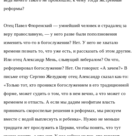
ведь ничего такого не произошло, к чему тогда экстренные
реформы?
Отец Павел Флоренский — умнейший человек и страдалец за
веру православную, — у него разве были поползновения
изменить что-то в богослужении? Нет. У него не хватало
времени познать то, что уже есть, и рассказать об этом другим.
Или отец Александр Мень, слывущий либералом? Он что,
реформировал богослужение? Нет. Он говорил: «А зачем?» В
письме отцу Сергию Желудкову отец Александр сказал как-то:
«Только тот, кто проникся богослужением в его традиционной
форме, может судить о том, что в нем вечно, а что может со
временем и отпасть. А если мы дадим неофитам власть
принимать скороспелые решения в реформах, мы рискуем
вместе с водой выплеснуть и ребенка». Нужно не меньше
тридцати лет прослужить в Церкви, чтобы понять, что тут