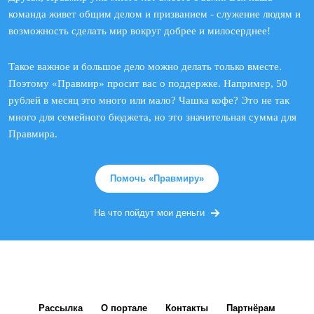
команда живет общим делом и призванием - служение людям и
возможность сделать мир вокруг добрее и милосерднее!
Такое важное и большое дело можно делать только вместе.
Поэтому «Правмир» просит вас о поддержке. Например, 50
рублей в месяц это много или мало? Чашка кофе? Это не так
много для семейного бюджета, но это значительная сумма для
Правмира.
Помочь «Правмиру»
На что пойдут мои деньги
Рассылка
О портале
Контакты
Партнёрам