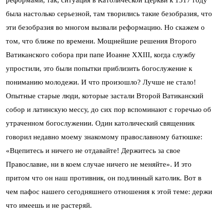
реформами, так, ситуация в Католической Церкви к 1517 году
была настолько серьезной, там творились такие безобразия, что
эти безобразия во многом вызвали реформацию. Но скажем о
том, что ближе по времени. Мощнейшие решения Второго
Ватиканского собора при папе Иоанне ХХIII, когда службу
упростили, это были попытки приблизить богослужение к
пониманию молодежи. И что произошло? Лучше не стало!
Опытные старые люди, которые застали Второй Ватиканский
собор и латинскую мессу, до сих пор вспоминают с горечью об
утраченном богослужении. Один католический священник
говорил недавно моему знакомому православному батюшке:
«Вцепитесь и ничего не отдавайте! Держитесь за свое
Православие, ни в коем случае ничего не меняйте». И это
притом что он наш противник, он подлинный католик. Вот в
чем пафос нашего сегодняшнего отношения к этой теме: держи
что имеешь и не растеряй.