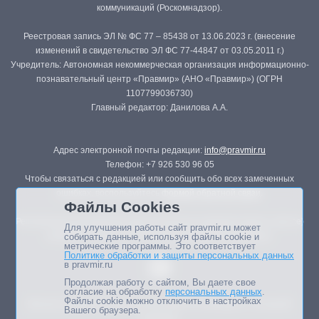
коммуникаций (Роскомнадзор).
Реестровая запись ЭЛ № ФС 77 – 85438 от 13.06.2023 г. (внесение
изменений в свидетельство ЭЛ ФС 77-44847 от 03.05.2011 г.)
Учредитель: Автономная некоммерческая организация информационно-
познавательный центр «Правмир» (АНО «Правмир») (ОГРН
1107799036730)
Главный редактор: Данилова А.А.
Адрес электронной почты редакции:
info@pravmir.ru
Телефон: +7 926 530 96 05
Чтобы связаться с редакцией или сообщить обо всех замеченных
ошибках, воспользуйтесь
формой обратной связи
.
Файлы Cookies
Републикация материалов сайта в печатных изданиях (книгах, прессе)
Для улучшения работы сайт pravmir.ru может
возможна только с письменного разрешения редакции.
собирать данные, используя файлы cookie и
метрические программы. Это соответствует
Политике обработки и защиты персональных данных
в pravmir.ru
Продолжая работу с сайтом, Вы даете свое
согласие на обработку
персональных данных
.
Файлы cookie можно отключить в настройках
Мнение авторов статей портала может не совпадать с позицией
Вашего браузера.
редакции.