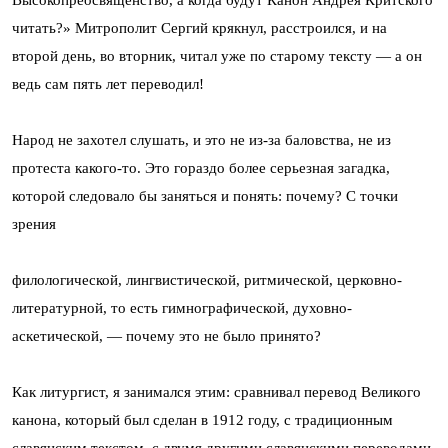
Высокопреосвященство, а когда будут Канон Андрея Критского
читать?» Митрополит Сергий крякнул, расстроился, и на
второй день, во вторник, читал уже по старому тексту — а он
ведь сам пять лет переводил!
Народ не захотел слушать, и это не из-за баловства, не из
протеста какого-то. Это гораздо более серьезная загадка,
которой следовало бы заняться и понять: почему? С точки
зрения
филологической, лингвистической, ритмической, церковно-
литературной, то есть гимнографической, духовно-
аскетической, — почему это не было принято?
Как литургист, я занимался этим: сравнивал перевод Великого
канона, который был сделан в 1912 году, с традиционным