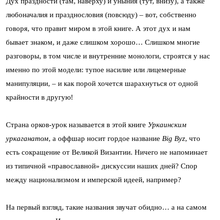
Дух праздности (там, наверху) и уныния (тут, внизу), а также
любоначалия и празднословия (повсюду) – вот, собственно
говоря, что правит миром в этой книге. А этот дух и нам
бывает знаком, и даже слишком хорошо… Слишком многие
разговоры, в том числе и внутренние монологи, строятся у нас
именно по этой модели: тупое насилие или лицемерные
манипуляции, – и как порой хочется шарахнуться от одной
крайности в другую!
Страна орков-урок называется в этой книге
Уркаинским
уркаганатом
, а оффшар носит гордое название
Big Byz
, что
есть сокращение от Великой Византии. Ничего не напоминает
из типичной «православной» дискуссии наших дней? Спор
между национализмом и имперской идеей, например?
На первый взгляд, такие названия звучат обидно… а на самом