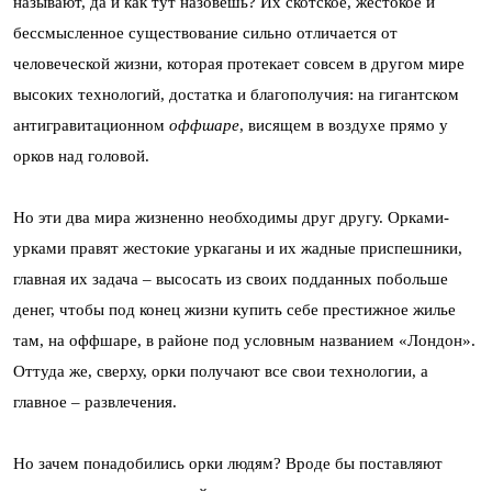
называют, да и как тут назовешь? Их скотское, жестокое и
бессмысленное существование сильно отличается от
человеческой жизни, которая протекает совсем в другом мире
высоких технологий, достатка и благополучия: на гигантском
антигравитационном
оффшаре
, висящем в воздухе прямо у
орков над головой.
Но эти два мира жизненно необходимы друг другу. Орками-
урками правят жестокие уркаганы и их жадные приспешники,
главная их задача – высосать из своих подданных побольше
денег, чтобы под конец жизни купить себе престижное жилье
там, на оффшаре, в районе под условным названием «Лондон».
Оттуда же, сверху, орки получают все свои технологии, а
главное – развлечения.
Но зачем понадобились орки людям? Вроде бы поставляют