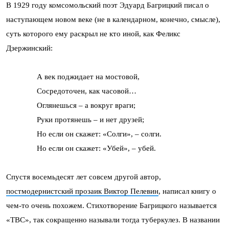
В 1929 году комсомольский поэт Эдуард Багрицкий писал о
наступающем новом веке (не в календарном, конечно, смысле),
суть которого ему раскрыл не кто иной, как Феликс
Дзержинский:
А век поджидает на мостовой,
Сосредоточен, как часовой…
Оглянешься – а вокруг враги;
Руки протянешь – и нет друзей;
Но если он скажет: «Солги», – солги.
Но если он скажет: «Убей», – убей.
Спустя восемьдесят лет совсем другой автор,
постмодернистский прозаик Виктор Пелевин
, написал книгу о
чем-то очень похожем. Стихотворение Багрицкого называется
«TBC», так сокращенно называли тогда туберкулез. В названии