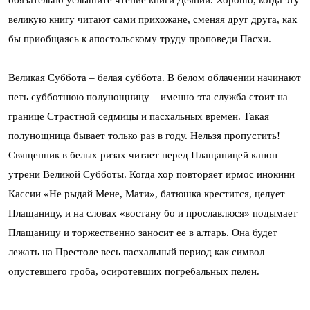
великую книгу читают сами прихожане, сменяя друг друга, как
бы приобщаясь к апостольскому труду проповеди Пасхи.
Великая Суббота – белая суббота. В белом облачении начинают
петь субботнюю полунощницу – именно эта служба стоит на
границе Страстной седмицы и пасхальных времен. Такая
полунощница бывает только раз в году. Нельзя пропустить!
Священник в белых ризах читает перед Плащаницей канон
утрени Великой Субботы. Когда хор повторяет ирмос инокини
Кассии «Не рыдай Мене, Мати», батюшка крестится, целует
Плащаницу, и на словах «востану бо и прославлюся» подымает
Плащаницу и торжественно заносит ее в алтарь. Она будет
лежать на Престоле весь пасхальный период как символ
опустевшего гроба, осиротевших погребальных пелен.