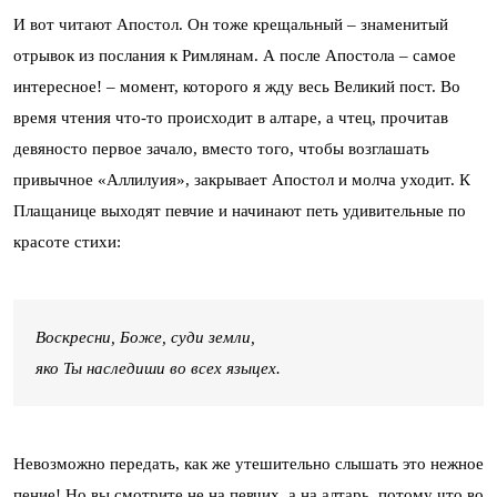
И вот читают Апостол. Он тоже крещальный – знаменитый
отрывок из послания к Римлянам. А после Апостола – самое
интересное! – момент, которого я жду весь Великий пост. Во
время чтения что-то происходит в алтаре, а чтец, прочитав
девяносто первое зачало, вместо того, чтобы возглашать
привычное «Аллилуия», закрывает Апостол и молча уходит. К
Плащанице выходят певчие и начинают петь удивительные по
красоте стихи:
Воскресни, Боже, суди земли,
яко Ты наследиши во всех языцех.
Невозможно передать, как же утешительно слышать это нежное
пение! Но вы смотрите не на певчих, а на алтарь, потому что во