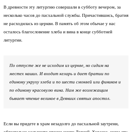
В древности эту литургию совершали в субботу вечером, за
несколько часов до пасхальной службы. Причастившись, братия
не расходилась из церкви. В память об этом обычае у нас
осталось благословение хлеба и вина в конце субботней
литургии.
По отпусте же не исходим из церкве, но сидим на
местех наших. И входит келарь и дает братии по
единому укруху хлеба и по шести смоквей или фиников и
по единому красовулю вина. Нам же возлежащим
бывает чтение великое в Деяниих святых апостол.
Если вы придете в храм незадолго до пасхальной заутрени,
обязательно услышите чтение книги Деяний. Хорошо, когда эту