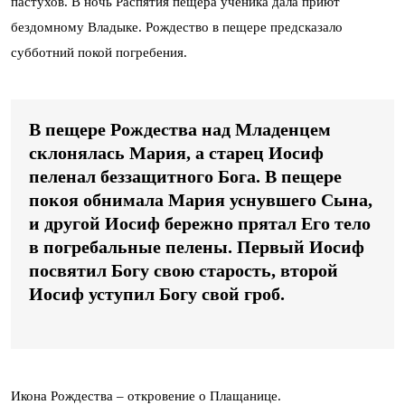
пастухов. В ночь Распятия пещера ученика дала приют
бездомному Владыке. Рождество в пещере предсказало
субботний покой погребения.
В пещере Рождества над Младенцем
склонялась Мария, а старец Иосиф
пеленал беззащитного Бога. В пещере
покоя обнимала Мария уснувшего Сына,
и другой Иосиф бережно прятал Его тело
в погребальные пелены. Первый Иосиф
посвятил Богу свою старость, второй
Иосиф уступил Богу свой гроб.
Икона Рождества – откровение о Плащанице.