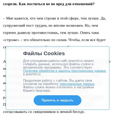
созрели. Как поститься не во вред для отношений?
– Мне кажется, что чем строже в этой сфере, тем лучше. Да,
супружеский пост труден, но вполне возможен. Но, чем
горячее дьяволу противостоишь, тем лучше. Опять таки
«строже» – это обязательно по силам. Чтобы, если все будет
сверх силы, не возникло бы искушений.
Файлы Cookies
Для улучшения работы сайт pravmir.ru может
Апостол Павел говорил: ««Не уклоняйтесь друг от друга, разве
собирать данные, используя файлы cookie и
метрические программы. Это соответствует
по согласию, на время, для упражнения в посте и молитве, а
Политике обработки и защиты персональных данных
в pravmir.ru
потом опять будьте вместе, чтобы не искушал вас сатана
Продолжая работу с сайтом, Вы даете свое
невоздержанием вашим» (1 Кор. 7: 5)». Всегда надо искать
согласие на обработку
персональных данных
.
Файлы cookie можно отключить в настройках
«золотую середину» – не давать себе поблажек, не
Вашего браузера.
распускаться, но и не брать на себя неподъемные нагрузки.
Принять и закрыть
Поэтому такие тонкие и деликатные проблемы лучше
согласовывать со священником в личной беседе.