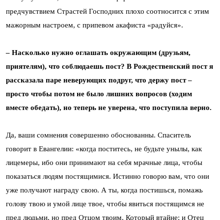
предчувствием Страстей Господних плохо соотносится с этим
мажорным настроем, с припевом акафиста «радуйся».
– Насколько нужно оглашать окружающим (друзьям,
приятелям), что соблюдаешь пост? В Рождественский пост я
рассказала паре неверующих подруг, что держу пост –
просто чтобы потом не было лишних вопросов (ходим
вместе обедать), но теперь не уверена, что поступила верно.
Да, ваши сомнения совершенно обоснованны. Спаситель
говорит в Евангелии: «когда поститесь, не будьте унылы, как
лицемеры, ибо они принимают на себя мрачные лица, чтобы
показаться людям постящимися. Истинно говорю вам, что они
уже получают награду свою. А ты, когда постишься, помажь
голову твою и умой лице твое, чтобы явиться постящимся не
пред людьми, но пред Отцом твоим, Который втайне; и Отец