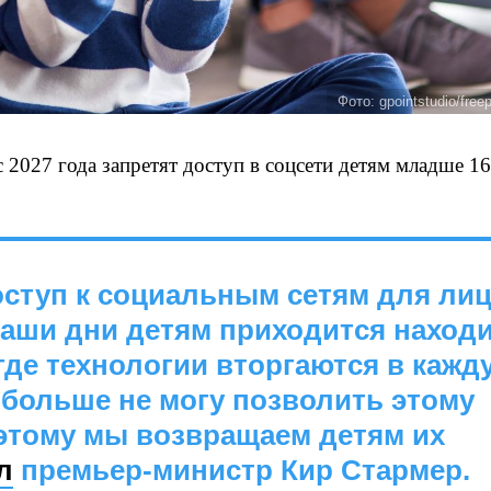
Фото: gpointstudio/free
027 года запретят доступ в соцсети детям младше 16 
ступ к социальным сетям для ли
наши дни детям приходится наход
 где технологии вторгаются в кажд
 больше не могу позволить этому
этому мы возвращаем детям их
л
премьер-министр Кир Стармер.