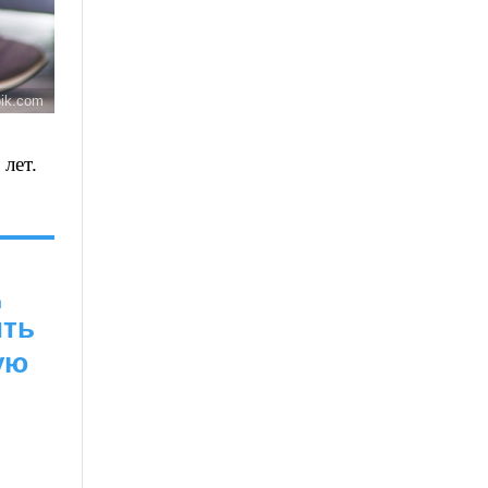
pik.com
лет.
ц
ить
ую