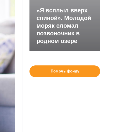
«Я всплыл вверх
спиной». Молодой
моряк сломал
позвоночник в
родном озере
Помочь фонду