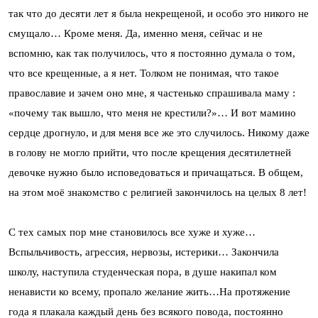
так что до десяти лет я была некрещеной, и особо это никого не
смущало… Кроме меня. Да, именно меня, сейчас и не
вспомню, как так получилось, что я постоянно думала о том,
что все крещенные, а я нет. Толком не понимая, что такое
православие и зачем оно мне, я частенько спрашивала маму :
«почему так вышло, что меня не крестили?»… И вот мамино
сердце дрогнуло, и для меня все же это случилось. Никому даже
в голову не могло прийти, что после крещения десятилетней
девочке нужно было исповедоваться и причащаться. В общем,
на этом моё знакомство с религией закончилось на целых 8 лет!
С тех самых пор мне становилось все хуже и хуже…
Вспыльчивость, агрессия, нервозы, истерики… Закончила
школу, наступила студенческая пора, в душе накипал ком
ненависти ко всему, пропало желание жить…На протяжение
года я плакала каждый день без всякого повода, постоянно