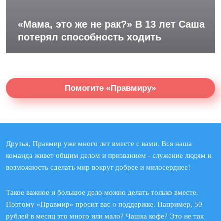
«Мама, это же не рак?» В 13 лет Саша
потерял способность ходить
Помогите «Правмиру»
Друзья, Правмир уже много лет вместе с вами. Вся наша
команда живет общим делом и призванием - служение людям и
возможность сделать мир вокруг добрее и милосерднее!
Такое важное и большое дело можно делать только вместе.
Поэтому «Правмир» просит вас о поддержке. Например, 50
рублей в месяц это много или мало? Чашка кофе? Это не так