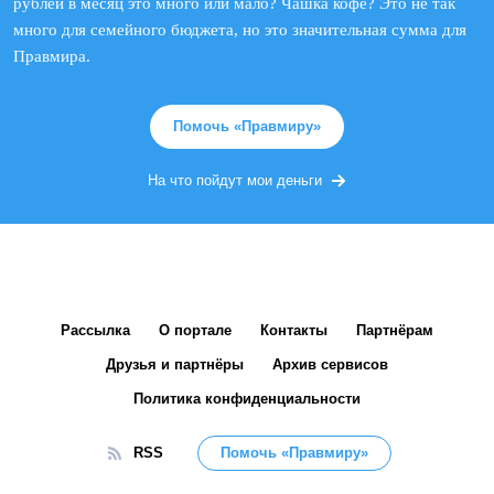
рублей в месяц это много или мало? Чашка кофе? Это не так
много для семейного бюджета, но это значительная сумма для
Правмира.
Помочь «Правмиру»
На что пойдут мои деньги
Рассылка
О портале
Контакты
Партнёрам
Друзья и партнёры
Архив сервисов
Политика конфиденциальности
RSS
Помочь «Правмиру»