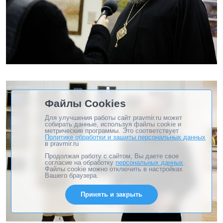
Файлы Cookies
Для улучшения работы сайт pravmir.ru может
собирать данные, используя файлы cookie и
метрические программы. Это соответствует
Политике обработки и защиты персональных данных
в pravmir.ru
Продолжая работу с сайтом, Вы даете свое
согласие на обработку
персональных данных
.
Файлы cookie можно отключить в настройках
Вашего браузера.
Принять и закрыть