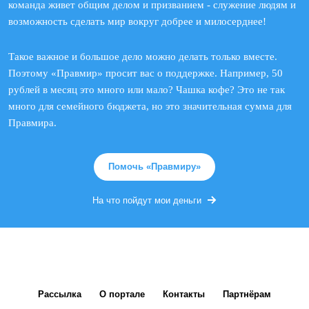
команда живет общим делом и призванием - служение людям и
возможность сделать мир вокруг добрее и милосерднее!
Такое важное и большое дело можно делать только вместе.
Поэтому «Правмир» просит вас о поддержке. Например, 50
рублей в месяц это много или мало? Чашка кофе? Это не так
много для семейного бюджета, но это значительная сумма для
Правмира.
Помочь «Правмиру»
На что пойдут мои деньги
Рассылка
О портале
Контакты
Партнёрам