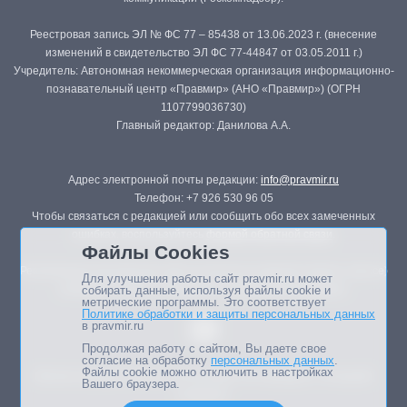
Реестровая запись ЭЛ № ФС 77 – 85438 от 13.06.2023 г. (внесение
изменений в свидетельство ЭЛ ФС 77-44847 от 03.05.2011 г.)
Учредитель: Автономная некоммерческая организация информационно-
познавательный центр «Правмир» (АНО «Правмир») (ОГРН
1107799036730)
Главный редактор: Данилова А.А.
Адрес электронной почты редакции:
info@pravmir.ru
Телефон: +7 926 530 96 05
Чтобы связаться с редакцией или сообщить обо всех замеченных
ошибках, воспользуйтесь
формой обратной связи
.
Файлы Cookies
Републикация материалов сайта в печатных изданиях (книгах, прессе)
Для улучшения работы сайт pravmir.ru может
возможна только с письменного разрешения редакции.
собирать данные, используя файлы cookie и
метрические программы. Это соответствует
Политике обработки и защиты персональных данных
в pravmir.ru
Продолжая работу с сайтом, Вы даете свое
согласие на обработку
персональных данных
.
Файлы cookie можно отключить в настройках
Мнение авторов статей портала может не совпадать с позицией
Вашего браузера.
редакции.