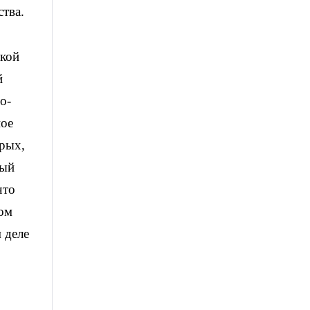
тва.
ской
й
о-
ное
орых,
ный
что
том
 деле