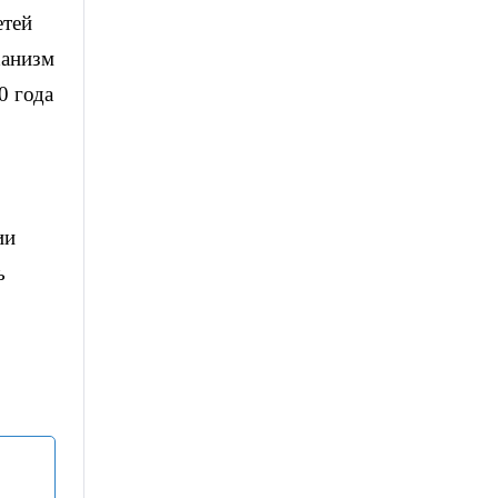
етей
ханизм
0 года
ии
ь