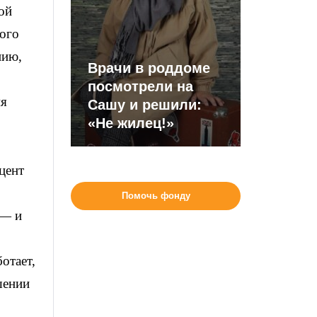
ой
ного
нию,
Врачи в роддоме
посмотрели на
ия
Сашу и решили:
«Не жилец!»
цент
Помочь фонду
 — и
отает,
шении