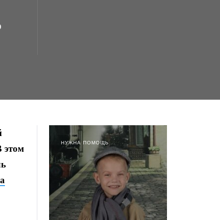
о
й
НУЖНА ПОМОЩЬ
В этом
ль
на