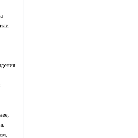
ка
рили
идения
ы
нее,
нь
ем,