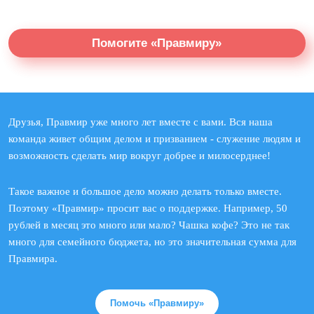
Помогите «Правмиру»
Друзья, Правмир уже много лет вместе с вами. Вся наша
команда живет общим делом и призванием - служение людям и
возможность сделать мир вокруг добрее и милосерднее!
Такое важное и большое дело можно делать только вместе.
Поэтому «Правмир» просит вас о поддержке. Например, 50
рублей в месяц это много или мало? Чашка кофе? Это не так
много для семейного бюджета, но это значительная сумма для
Правмира.
Помочь «Правмиру»