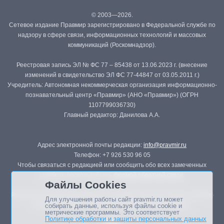
© 2003—2026.
Сетевое издание Правмир зарегистрировано в Федеральной службе по
надзору в сфере связи, информационных технологий и массовых
коммуникаций (Роскомнадзор).
Реестровая запись ЭЛ № ФС 77 – 85438 от 13.06.2023 г. (внесение
изменений в свидетельство ЭЛ ФС 77-44847 от 03.05.2011 г.)
Учредитель: Автономная некоммерческая организация информационно-
познавательный центр «Правмир» (АНО «Правмир») (ОГРН
1107799036730)
Главный редактор: Данилова А.А.
Адрес электронной почты редакции:
info@pravmir.ru
Телефон: +7 926 530 96 05
Чтобы связаться с редакцией или сообщить обо всех замеченных
ошибках, воспользуйтесь
формой обратной связи
.
Файлы Cookies
Републикация материалов сайта в печатных изданиях (книгах, прессе)
Для улучшения работы сайт pravmir.ru может
возможна только с письменного разрешения редакции.
собирать данные, используя файлы cookie и
метрические программы. Это соответствует
Политике обработки и защиты персональных данных