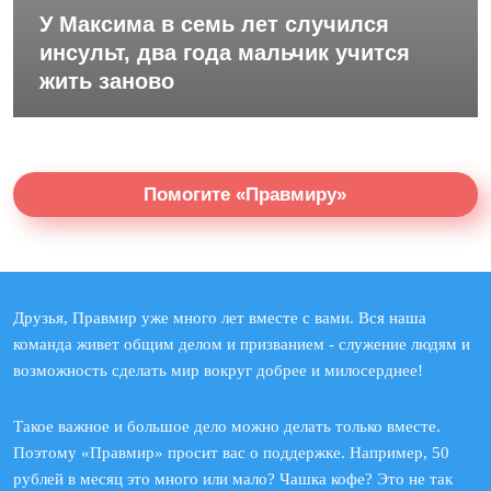
У Максима в семь лет случился
инсульт, два года мальчик учится
жить заново
Помогите «Правмиру»
Друзья, Правмир уже много лет вместе с вами. Вся наша
команда живет общим делом и призванием - служение людям и
возможность сделать мир вокруг добрее и милосерднее!
Такое важное и большое дело можно делать только вместе.
Поэтому «Правмир» просит вас о поддержке. Например, 50
рублей в месяц это много или мало? Чашка кофе? Это не так