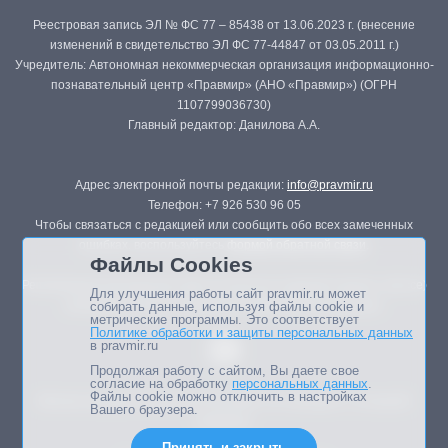
Реестровая запись ЭЛ № ФС 77 – 85438 от 13.06.2023 г. (внесение
изменений в свидетельство ЭЛ ФС 77-44847 от 03.05.2011 г.)
Учредитель: Автономная некоммерческая организация информационно-
познавательный центр «Правмир» (АНО «Правмир») (ОГРН
1107799036730)
Главный редактор: Данилова А.А.
Адрес электронной почты редакции:
info@pravmir.ru
Телефон: +7 926 530 96 05
Чтобы связаться с редакцией или сообщить обо всех замеченных
ошибках, воспользуйтесь
формой обратной связи
.
Файлы Cookies
Републикация материалов сайта в печатных изданиях (книгах, прессе)
Для улучшения работы сайт pravmir.ru может
возможна только с письменного разрешения редакции.
собирать данные, используя файлы cookie и
метрические программы. Это соответствует
Политике обработки и защиты персональных данных
в pravmir.ru
Продолжая работу с сайтом, Вы даете свое
согласие на обработку
персональных данных
.
Файлы cookie можно отключить в настройках
Мнение авторов статей портала может не совпадать с позицией
Вашего браузера.
редакции.
Принять и закрыть