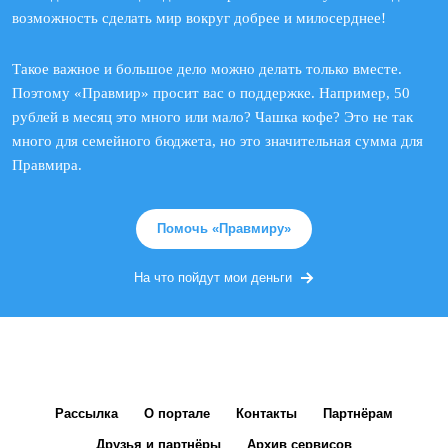
возможность сделать мир вокруг добрее и милосерднее!
Такое важное и большое дело можно делать только вместе.
Поэтому «Правмир» просит вас о поддержке. Например, 50
рублей в месяц это много или мало? Чашка кофе? Это не так
много для семейного бюджета, но это значительная сумма для
Правмира.
Помочь «Правмиру»
На что пойдут мои деньги
Рассылка
О портале
Контакты
Партнёрам
Друзья и партнёры
Архив сервисов