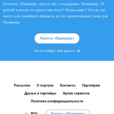
Поэтому «Правмир» просит вас о поддержке. Например, 50
рублей в месяц это много или мало? Чашка кофе? Это не так
много для семейного бюджета, но это значительная сумма для
Правмира.
Помочь «Правмиру»
На что пойдут мои деньги
Рассылка
О портале
Контакты
Партнёрам
Друзья и партнёры
Архив сервисов
Политика конфиденциальности
RSS
Помочь «Правмиру»