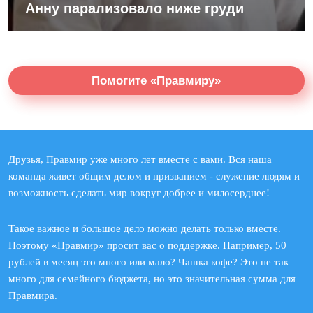
Анну парализовало ниже груди
Помогите «Правмиру»
Друзья, Правмир уже много лет вместе с вами. Вся наша
команда живет общим делом и призванием - служение людям и
возможность сделать мир вокруг добрее и милосерднее!
Такое важное и большое дело можно делать только вместе.
Поэтому «Правмир» просит вас о поддержке. Например, 50
рублей в месяц это много или мало? Чашка кофе? Это не так
много для семейного бюджета, но это значительная сумма для
Правмира.