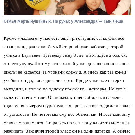
Семья Мартынушкиных. На руках у Александра — сын Лёша
Кроме младшего, у нас есть еще три старших сына. Они все
знали, поддерживали. Самый старший уже работает, второй
учится в Бауманке. Третьему сыну 9 лет, и вот здесь я боялся,
что его упущу. Потому что с женой у нас договоренность: она
школы не касается, за уроками слежу я. А здесь как раз конец
учебного года, последняя четверть. Вроде у нас все пятерки
выходили, и только по одному предмету – четверка. Но тут я
вылетел из его жизни. Он поначалу очень обиделся на меня:
ждал меня вечером с уроками, а я приезжал из роддома и падал
от усталости. Но потом мы ему все объяснили. И весь май он у
меня сам занимался. Старались по телефону какие-то моменты
разбирать. Закончил второй класс он на одни пятерки. А сейчас