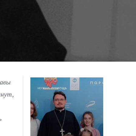
лавы
НУЖНА ПОМОЩЬ
инут,
ь