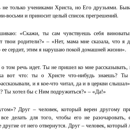
не только учениками Христа, но Его друзьями. Быва
еми-восьми и приносит целый список прегрешений.
иваю: «Скажи, ты сам чувствуешь себя виноват
т твои родители?» – «Нет, мама мне сказала, что я 
о ее сердит, этим я нарушаю покой домашней жизни».
е о том речь идет. Ты не пришел ко мне рассказывать, 
-ка вот что: ты о Христе что-нибудь знаешь? Ты
ассказывали, и я кое-что читал, да и в церкви слышал»
к? Ты хотел бы с Ним подружиться?» – «Да!»
угом»? Друг – человек, который верен другому пр
 все делать для того, чтобы его не разочаровать, 
е другие от него отвернутся. Друг – человек, который 