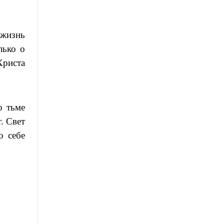
 жизнь
лько о
Христа
о тьме
. Свет
о себе