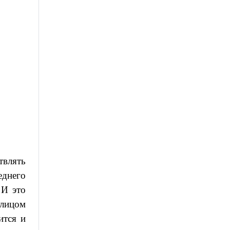
твлять
еднего
 И это
 лицом
ится и