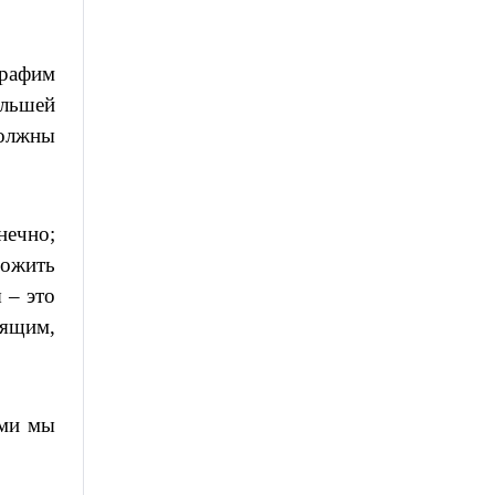
ерафим
ольшей
должны
нечно;
рожить
 – это
оящим,
ими мы