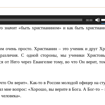
И
00:00
к
то значит «быть христианином» и как быть христиан
в
в
м очень просто. Христианин – это ученик и друг Хр
ч
 различия. С одной стороны, мы ученики Христов
у
я от Него через Евангелие тому, во что Он верит, том
и
у
г
что Он верит». Как-то в России молодой офицер на ст
л мне вопрос: «Хорошо, вы верите в Бога. А Бог-то – 
 человека».