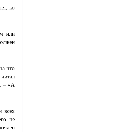
ет, ко
ым или
должен
на что
 читал
. – «А
и всех
его не
лоялен