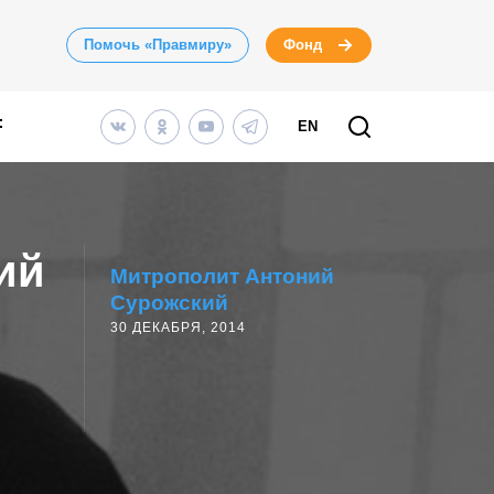
Помочь «Правмиру»
Фонд
EN
ий
Митрополит Антоний
Сурожский
30 ДЕКАБРЯ, 2014