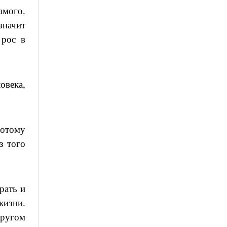
амого.
значит
 рос в
овека,
потому
з того
рать и
жизни.
другом