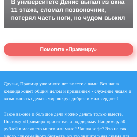
В университете Денис выпал из окна
11 этажа, сломал позвоночник,
потерял часть ноги, но чудом выжил
Помогите «Правмиру»
Друзья, Правмир уже много лет вместе с вами. Вся наша
команда живет общим делом и призванием - служение людям и
возможность сделать мир вокруг добрее и милосерднее!
Такое важное и большое дело можно делать только вместе.
Поэтому «Правмир» просит вас о поддержке. Например, 50
рублей в месяц это много или мало? Чашка кофе? Это не так
много для семейного бюджета, но это значительная сумма для