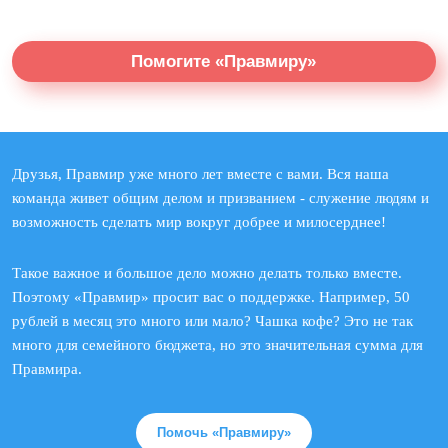
Помогите «Правмиру»
Друзья, Правмир уже много лет вместе с вами. Вся наша
команда живет общим делом и призванием - служение людям и
возможность сделать мир вокруг добрее и милосерднее!
Такое важное и большое дело можно делать только вместе.
Поэтому «Правмир» просит вас о поддержке. Например, 50
рублей в месяц это много или мало? Чашка кофе? Это не так
много для семейного бюджета, но это значительная сумма для
Правмира.
Помочь «Правмиру»