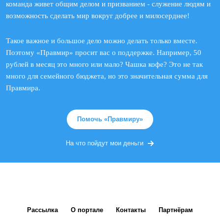
команда живет общим делом и призванием - служение людям и
возможность сделать мир вокруг добрее и милосерднее!
Такое важное и большое дело можно делать только вместе.
Поэтому «Правмир» просит вас о поддержке. Например, 50
рублей в месяц это много или мало? Чашка кофе? Это не так
много для семейного бюджета, но это значительная сумма для
Правмира.
Помочь «Правмиру»
На что пойдут мои деньги
Рассылка
О портале
Контакты
Партнёрам