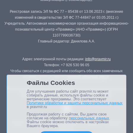
Реестровая запись ЭЛ № ФС 77 – 85438 от 13.06.2023 г. (внесение
изменений в свидетельство ЭЛ ФС 77-44847 от 03.05.2011 г.)
Учредитель: Автономная некоммерческая организация информационно-
познавательный центр «Правмир» (АНО «Правмир») (ОГРН
1107799036730)
Главный редактор: Данилова А.А.
Адрес электронной почты редакции:
info@pravmir.ru
Телефон: +7 926 530 96 05
Чтобы связаться с редакцией или сообщить обо всех замеченных
ошибках, воспользуйтесь
формой обратной связи
.
Файлы Cookies
Републикация материалов сайта в печатных изданиях (книгах, прессе)
Для улучшения работы сайт pravmir.ru может
возможна только с письменного разрешения редакции.
собирать данные, используя файлы cookie и
метрические программы. Это соответствует
Политике обработки и защиты персональных данных
в pravmir.ru
Продолжая работу с сайтом, Вы даете свое
согласие на обработку
персональных данных
.
Файлы cookie можно отключить в настройках
Мнение авторов статей портала может не совпадать с позицией
Вашего браузера.
редакции.