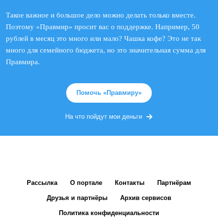
Такое важное и большое дело можно делать только вместе.
Поэтому «Правмир» просит вас о поддержке. Например, 50
рублей в месяц это много или мало? Чашка кофе? Это не так
много для семейного бюджета, но это значительная сумма для
Правмира.
Помочь «Правмиру»
На что пойдут мои деньги
Рассылка
О портале
Контакты
Партнёрам
Друзья и партнёры
Архив сервисов
Политика конфиденциальности