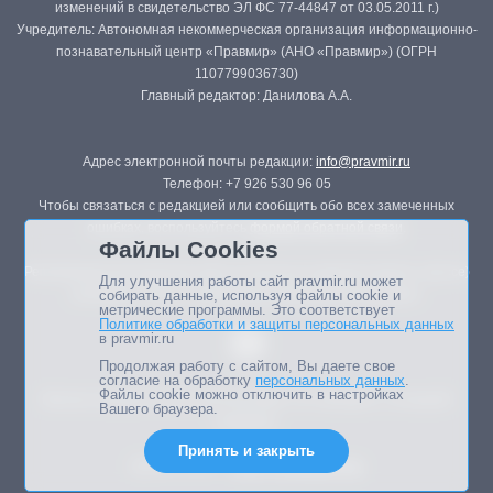
изменений в свидетельство ЭЛ ФС 77-44847 от 03.05.2011 г.)
Учредитель: Автономная некоммерческая организация информационно-
познавательный центр «Правмир» (АНО «Правмир») (ОГРН
1107799036730)
Главный редактор: Данилова А.А.
Адрес электронной почты редакции:
info@pravmir.ru
Телефон: +7 926 530 96 05
Чтобы связаться с редакцией или сообщить обо всех замеченных
ошибках, воспользуйтесь
формой обратной связи
.
Файлы Cookies
Републикация материалов сайта в печатных изданиях (книгах, прессе)
Для улучшения работы сайт pravmir.ru может
возможна только с письменного разрешения редакции.
собирать данные, используя файлы cookie и
метрические программы. Это соответствует
Политике обработки и защиты персональных данных
в pravmir.ru
Продолжая работу с сайтом, Вы даете свое
согласие на обработку
персональных данных
.
Файлы cookie можно отключить в настройках
Мнение авторов статей портала может не совпадать с позицией
Вашего браузера.
редакции.
Принять и закрыть
Дизайн сайта -