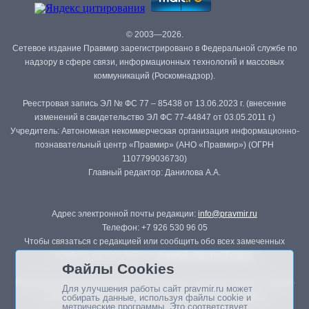
© 2003—2026.
Сетевое издание Правмир зарегистрировано в Федеральной службе по
надзору в сфере связи, информационных технологий и массовых
коммуникаций (Роскомнадзор).
Реестровая запись ЭЛ № ФС 77 – 85438 от 13.06.2023 г. (внесение
изменений в свидетельство ЭЛ ФС 77-44847 от 03.05.2011 г.)
Учредитель: Автономная некоммерческая организация информационно-
познавательный центр «Правмир» (АНО «Правмир») (ОГРН
1107799036730)
Главный редактор: Данилова А.А.
Адрес электронной почты редакции:
info@pravmir.ru
Телефон: +7 926 530 96 05
Чтобы связаться с редакцией или сообщить обо всех замеченных
ошибках, воспользуйтесь
формой обратной связи
.
Файлы Cookies
Републикация материалов сайта в печатных изданиях (книгах, прессе)
Для улучшения работы сайт pravmir.ru может
возможна только с письменного разрешения редакции.
собирать данные, используя файлы cookie и
метрические программы. Это соответствует