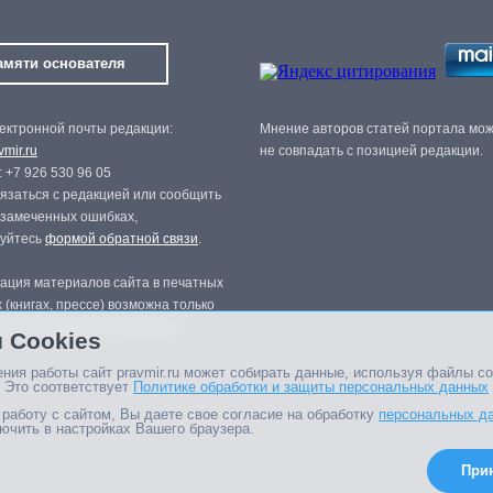
амяти основателя
ектронной почты редакции:
Мнение авторов статей портала мо
mir.ru
не совпадать с позицией редакции.
 +7 926 530 96 05
язаться с редакцией или сообщить
 замеченных ошибках,
зуйтесь
формой обратной связи
.
ация материалов сайта в печатных
 (книгах, прессе) возможна только
нного разрешения редакции.
 Cookies
ния работы сайт pravmir.ru может собирать данные, используя файлы co
 Это соответствует
Политике обработки и защиты персональных данных
работу с сайтом, Вы даете свое согласие на обработку
персональных д
ючить в настройках Вашего браузера.
При