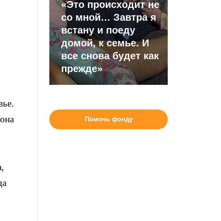
«Это происходит не
со мной… Завтра я
встану и поеду
домой, к семье. И
все снова будет как
прежде»
вье.
 она
Помочь фонду
,
да