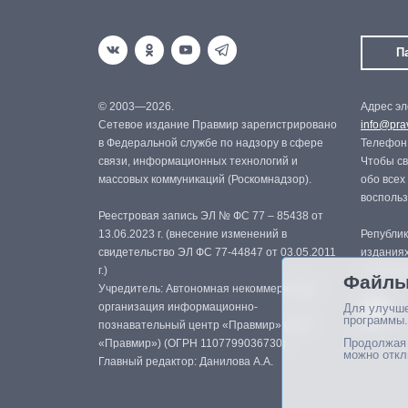
П
© 2003—2026.
Адрес эл
Сетевое издание Правмир зарегистрировано
info@prav
в Федеральной службе по надзору в сфере
Телефон:
связи, информационных технологий и
Чтобы св
массовых коммуникаций (Роскомнадзор).
обо всех
восполь
Реестровая запись ЭЛ № ФС 77 – 85438 от
13.06.2023 г. (внесение изменений в
Републик
свидетельство ЭЛ ФС 77-44847 от 03.05.2011
изданиях
г.)
с письме
Файлы
Учредитель: Автономная некоммерческая
организация информационно-
Для улучше
программы.
познавательный центр «Правмир» (АНО
Продолжая 
«Правмир») (ОГРН 1107799036730)
можно откл
Главный редактор: Данилова А.А.