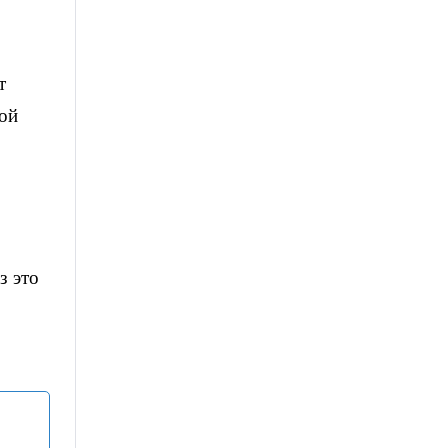
т
ой
з это