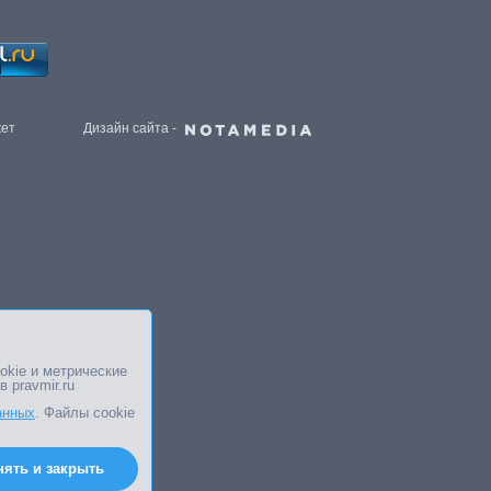
жет
Дизайн сайта -
okie и метрические
в pravmir.ru
анных
. Файлы cookie
нять и закрыть