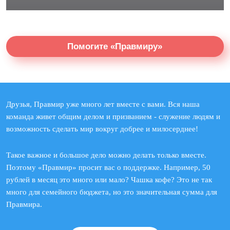
Помогите «Правмиру»
Друзья, Правмир уже много лет вместе с вами. Вся наша
команда живет общим делом и призванием - служение людям и
возможность сделать мир вокруг добрее и милосерднее!
Такое важное и большое дело можно делать только вместе.
Поэтому «Правмир» просит вас о поддержке. Например, 50
рублей в месяц это много или мало? Чашка кофе? Это не так
много для семейного бюджета, но это значительная сумма для
Правмира.