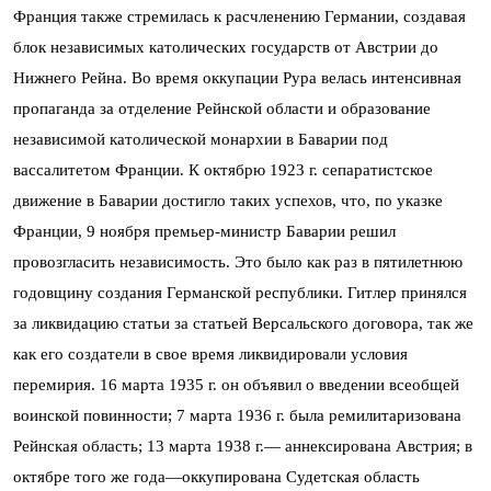
Франция также стремилась к расчленению Германии, создавая
блок независимых католических государств от Австрии до
Нижнего Рейна. Во время оккупации Рура велась интенсивная
пропаганда за отделение Рейнской области и образование
независимой католической монархии в Баварии под
вассалитетом Франции. К октябрю 1923 г. сепаратистское
движение в Баварии достигло таких успехов, что, по указке
Франции, 9 ноября премьер-министр Баварии решил
провозгласить независимость. Это было как раз в пятилетнюю
годовщину создания Германской республики. Гитлер принялся
за ликвидацию статьи за статьей Версальского договора, так же
как его создатели в свое время ликвидировали условия
перемирия. 16 марта 1935 г. он объявил о введении всеобщей
воинской повинности; 7 марта 1936 г. была ремилитаризована
Рейнская область; 13 марта 1938 г.— аннексирована Австрия; в
октябре того же года—оккупирована Судетская область