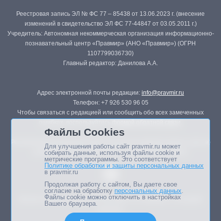
Реестровая запись ЭЛ № ФС 77 – 85438 от 13.06.2023 г. (внесение
изменений в свидетельство ЭЛ ФС 77-44847 от 03.05.2011 г.)
Учредитель: Автономная некоммерческая организация информационно-
познавательный центр «Правмир» (АНО «Правмир») (ОГРН
1107799036730)
Главный редактор: Данилова А.А.
Адрес электронной почты редакции:
info@pravmir.ru
Телефон: +7 926 530 96 05
Чтобы связаться с редакцией или сообщить обо всех замеченных
ошибках, воспользуйтесь
формой обратной связи
.
Файлы Cookies
Републикация материалов сайта в печатных изданиях (книгах, прессе)
Для улучшения работы сайт pravmir.ru может
возможна только с письменного разрешения редакции.
собирать данные, используя файлы cookie и
метрические программы. Это соответствует
Политике обработки и защиты персональных данных
в pravmir.ru
Продолжая работу с сайтом, Вы даете свое
согласие на обработку
персональных данных
.
Файлы cookie можно отключить в настройках
Мнение авторов статей портала может не совпадать с позицией
Вашего браузера.
редакции.