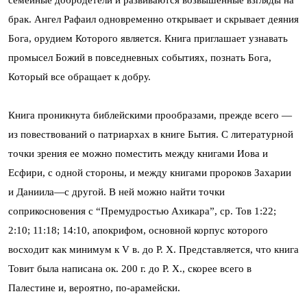
брак. Ангел Рафаил одновременно открывает и скрывает деяния
Бога, орудием Которого является. Книга приглашает узнавать
промысел Божий в повседневных событиях, познать Бога,
Который все обращает к добру.
Книга проникнута библейскими прообразами, прежде всего —
из повествований о патриархах в книге Бытия. С литературной
точки зрения ее можно поместить между книгами Иова и
Есфири, с одной стороны, и между книгами пророков Захарии
и Даниила—с другой. В ней можно найти точки
соприкосновения с “Премудростью Ахикара”, ср. Тов 1:22;
2:10; 11:18; 14:10, апокрифом, основной корпус которого
восходит как минимум к V в. до Р. Х. Представляется, что книга
Товит была написана ок. 200 г. до Р. Х., скорее всего в
Палестине и, вероятно, по-арамейски.