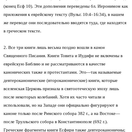
(конец Есф 10). Эти дополнения переведены бл. Иеронимом как
приложения к еврейскому тексту (Вульг. 10:4–16:34), в нашем
же переводе они последовательно вводятся туда, где находятся
в греческом тексте.
2. Все три книги лишь весьма поздно вошли в
канон
Священного Писания. Книги Товита и Иудифи не включены в
еврейскую Библию и не рассматриваются в качестве
канонических также и протестантами. Это—так называемые
девтероканонические (второканонические) книги, которые
вселенская Церковь признала в святоотеческую эпоху лишь
после некоторых колебаний. Хотя их часто читали и
использовали, но на Западе они официально фигурируют в
каноне только после Римского собора 382 г., а на Востоке—
после Трулльского собора в Константинополе (692 г.).
Греческие фрагменты книги Есфири также девтероканоничны;