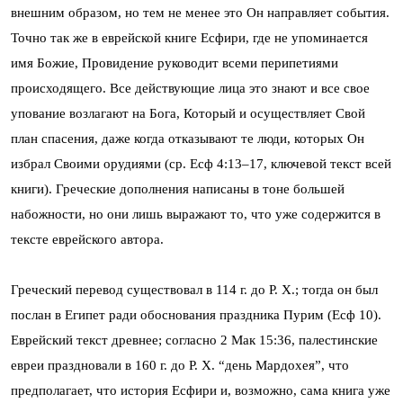
внешним образом, но тем не менее это Он направляет события.
Точно так же в еврейской книге Есфири, где не упоминается
имя Божие, Провидение руководит всеми перипетиями
происходящего. Все действующие лица это знают и все свое
упование возлагают на Бога, Который и осуществляет Свой
план спасения, даже когда отказывают те люди, которых Он
избрал Своими орудиями (ср. Есф 4:13–17, ключевой текст всей
книги). Греческие дополнения написаны в тоне большей
набожности, но они лишь выражают то, что уже содержится в
тексте еврейского автора.
Греческий перевод существовал в 114 г. до Р. Х.; тогда он был
послан в Египет ради обоснования праздника Пурим (Есф 10).
Еврейский текст древнее; согласно 2 Мак 15:36, палестинские
евреи праздновали в 160 г. до Р. Х. “день Мардохея”, что
предполагает, что история Есфири и, возможно, сама книга уже