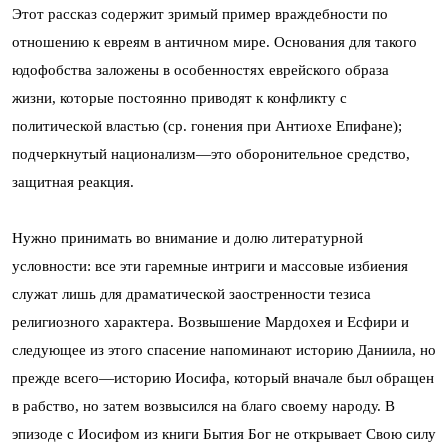
Этот рассказ содержит зримый пример враждебности по
отношению к евреям в античном мире. Основания для такого
юдофобства заложены в особенностях еврейского образа
жизни, которые постоянно приводят к конфликту с
политической властью (ср. гонения при Антиохе Епифане);
подчеркнутый национализм—это оборонительное средство,
защитная реакция.
Нужно принимать во внимание и долю литературной
условности: все эти гаремные интриги и массовые избиения
служат лишь для драматической заостренности тезиса
религиозного характера. Возвышение Мардохея и Есфири и
следующее из этого спасение напоминают историю Даниила, но
прежде всего—историю Иосифа, который вначале был обращен
в рабство, но затем возвысился на благо своему народу. В
эпизоде с Иосифом из книги Бытия Бог не открывает Свою силу