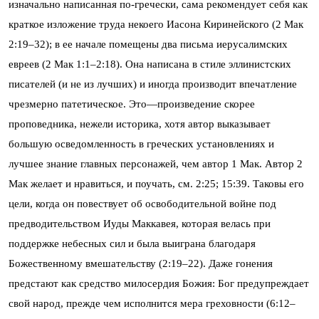
изначально написанная по-гречески, сама рекомендует себя как
краткое изложение труда некоего Иасона Киринейского (2 Мак
2:19–32); в ее начале помещены два письма иерусалимских
евреев (2 Мак 1:1–2:18). Она написана в стиле эллинистских
писателей (и не из лучших) и иногда производит впечатление
чрезмерно патетическое. Это—произведение скорее
проповедника, нежели историка, хотя автор выказывает
большую осведомленность в греческих установлениях и
лучшее знание главных персонажей, чем автор 1 Мак. Автор 2
Мак желает и нравиться, и поучать, см. 2:25; 15:39. Таковы его
цели, когда он повествует об освободительной войне под
предводительством Иуды Маккавея, которая велась при
поддержке небесных сил и была выиграна благодаря
Божественному вмешательству (2:19–22). Даже гонения
предстают как средство милосердия Божия: Бог предупреждает
свой народ, прежде чем исполнится мера греховности (6:12–