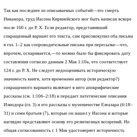
Так как последнее из описываемых событий—это смерть
Никанора, труд Иасона Киринейского мог быть написан вскоре
после 160 г. до Р. Х. Если редактор, представивший
сокращенный вариант его текста, сам присовокупил оба письма
в глл. 1–2 как сопроводительные письма при пересылке—что,
впрочем, оспаривается,—то можно было бы фиксировать дату
составления согласно данным 2 Мак 1:10а, что соответствует
124 г. до Р. Х. Не следует недооценивать историческую
значимость книги, хотя временами автор (или редактор?)
сокращенного варианта включает в него апокрифические
рассказы (см. 1:10б–2:18) и передает патетические описания
Илиодора (гл. 3) и его рассказы о мученичестве Елеазара (6:18–
31) и семи братьев (7), которые он нашел у Иасона и которые
наглядно представляют основу его религиозных воззрений. Но
общая согласованность с 1 Мак удостоверяет историчность