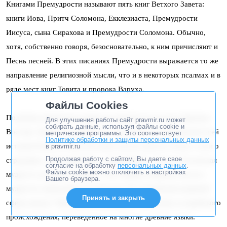
Книгами Премудрости называют пять книг Ветхого Завета:
книги Иова, Притч Соломона, Екклезиаста, Премудрости
Иисуса, сына Сирахова и Премудрости Соломона. Обычно,
хотя, собственно говоря, безосновательно, к ним причисляют и
Песнь песней. В этих писаниях Премудрости выражается то же
направление религиозной мысли, что и в некоторых псалмах и в
ряде мест книг Товита и пророка Варуха.
Файлы Cookies
Подобная литература мудрости процветала на всем Древнем
Для улучшения работы сайт pravmir.ru может
собирать данные, используя файлы cookie и
Востоке. Трактаты о мудрости создавались на протяжении всей
метрические программы. Это соответствует
Политике обработки и защиты персональных данных
истории Египта. В Месопотамии писали притчи, басни, стихи о
в pravmir.ru
Продолжая работу с сайтом, Вы даете свое
страдании, сопоставляемые с книгой Иова. Эта месопотамская
согласие на обработку
персональных данных
.
Файлы cookie можно отключить в настройках
мудрость достигла Ханаана: в Рас Шамре найдены тексты о
Вашего браузера.
мудрости, написанные по-аккадски. Из арамейской языковой
Принять и закрыть
сферы вышла “Премудрость Ахикара”, сочинение ассирийского
происхождения, переведенное на многие древние языки.