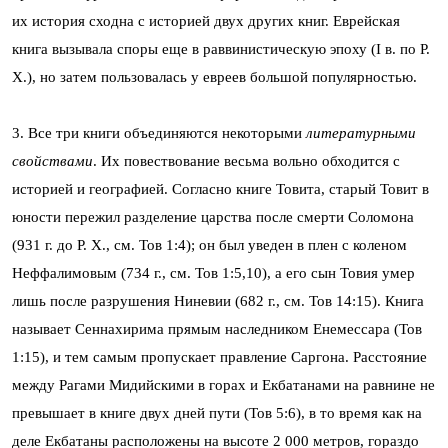
их история сходна с историей двух других книг. Еврейская
книга вызывала споры еще в раввинистическую эпоху (I в. по Р.
Х.), но затем пользовалась у евреев большой популярностью.
3. Все три книги объединяются некоторыми
литературными
свойствами
. Их повествование весьма вольно обходится с
историей и географией. Согласно книге Товита, старый Товит в
юности пережил разделение царства после смерти Соломона
(931 г. до Р. Х., см. Тов 1:4); он был уведен в плен с коленом
Неффалимовым (734 г., см. Тов 1:5,10), а его сын Товия умер
лишь после разрушения Ниневии (682 г., см. Тов 14:15). Книга
называет Сеннахирима прямым наследником Енемессара (Тов
1:15), и тем самым пропускает правление Саргона. Расстояние
между Рагами Мидийскими в горах и Екбатанами на равнине не
превышает в книге двух дней пути (Тов 5:6), в то время как на
деле Екбатаны расположены на высоте 2 000 метров, гораздо