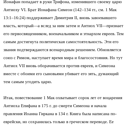
Ионафан попадает в руки Трифона, изменившего своему царю
Антиоху VI. Брат Ионафана Симеон (142–134 гг., см. 1 Мак
13:1–16:24) поддерживает Димитрия II, вновь завоевавшего
власть, который—а вслед за ним затем и Антиох VII—признает
его первосвященником, военачальником и этнархом евреев. Тем
самым достигнута политическая самостоятельность. Эти его
звания подтверждаются всенародным решением. Обновляется
союз с Римом, наступает время мира и благосостояния. Но тут
Антиох VII вновь оборачивается против евреев, и Симеона
вместе с обоими его сыновьями убивает его зять, думающий
тем самым угодить царю.
Итак, повествование 1 Мак охватывает сорок лет от воцарения
Антиоха Епифана в 175 г. до смерти Симеона и начала
правления Иоанна Гиркана в 134 г. Книга была написана по-
еврейски, но сохранилась только в греческом переводе. Ее