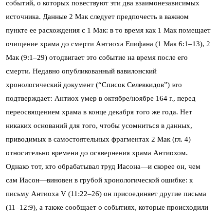
событий, о которых повествуют эти два взаимонезависимых
источника. Данные 2 Мак следует предпочесть в важном
пункте ее расхождения с 1 Мак: в то время как 1 Мак помещает
очищение храма до смерти Антиоха Епифана (1 Мак 6:1–13), 2
Мак (9:1–29) отодвигает это событие на время после его
смерти. Недавно опубликованный вавилонский
хронологический документ (“Список Селевкидов”) это
подтверждает: Антиох умер в октябре/ноябре 164 г., перед
переосвящением храма в конце декабря того же года. Нет
никаких оснований для того, чтобы усомниться в данных,
приводимых в самостоятельных фрагментах 2 Мак (гл. 4)
относительно времени до осквернения храма Антиохом.
Однако тот, кто обрабатывал труд Иасона—и скорее он, чем
сам Иасон—виновен в грубой хронологической ошибке: к
письму Антиоха V (11:22–26) он присоединяет другие письма
(11–12:9), а также сообщает о событиях, которые происходили