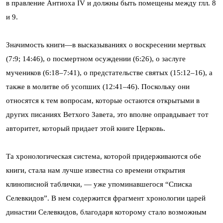
в правление Антиоха IV и должны быть помещены между глл. 8
и 9.
Значимость книги—в высказываниях о воскресении мертвых
(7:9; 14:46), о посмертном осуждении (6:26), о заслуге
мучеников (6:18–7:41), о предстательстве святых (15:12–16), а
также в молитве об усопших (12:41–46). Поскольку они
относятся к тем вопросам, которые остаются открытыми в
других писаниях Ветхого Завета, это вполне оправдывает тот
авторитет, который придает этой книге Церковь.
Та хронологическая система, которой придерживаются обе
книги, стала нам лучше известна со времени открытия
клинописной таблички, — уже упоминавшегося “Списка
Селевкидов”. В нем содержится фрагмент хронологии царей
династии Селевкидов, благодаря которому стало возможным