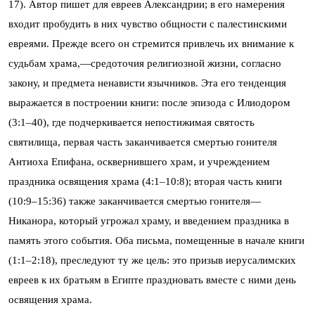
17). Автор пишет для евреев Александрии; в его намерения
входит пробудить в них чувство общности с палестинскими
евреями. Прежде всего он стремится привлечь их внимание к
судьбам храма,—средоточия религиозной жизни, согласно
закону, и предмета ненависти язычников. Эта его тенденция
выражается в построении книги: после эпизода с Илиодором
(3:1–40), где подчеркивается непостижимая святость
святилища, первая часть заканчивается смертью гонителя
Антиоха Епифана, осквернившего храм, и учреждением
праздника освящения храма (4:1–10:8); вторая часть книги
(10:9–15:36) также заканчивается смертью гонителя—
Никанора, который угрожал храму, и введением праздника в
память этого события. Оба письма, помещенные в начале книги
(1:1–2:18), преследуют ту же цель: это призыв иерусалимских
евреев к их братьям в Египте праздновать вместе с ними день
освящения храма.