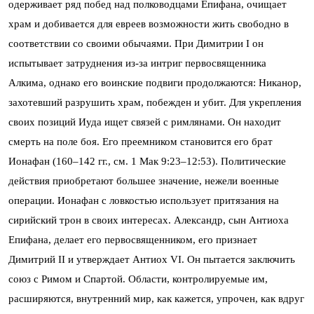
одерживает ряд побед над полководцами Епифана, очищает
храм и добивается для евреев возможности жить свободно в
соответствии со своими обычаями. При Димитрии I он
испытывает затруднения из-за интриг первосвященника
Алкима, однако его воинские подвиги продолжаются: Никанор,
захотевший разрушить храм, побежден и убит. Для укрепления
своих позиций Иуда ищет связей с римлянами. Он находит
смерть на поле боя. Его преемником становится его брат
Ионафан (160–142 гг., см. 1 Мак 9:23–12:53). Политические
действия приобретают большее значение, нежели военные
операции. Ионафан с ловкостью использует притязания на
сирийский трон в своих интересах. Александр, сын Антиоха
Епифана, делает его первосвященником, его признает
Димитрий II и утверждает Антиох VI. Он пытается заключить
союз с Римом и Спартой. Области, контролируемые им,
расширяются, внутренний мир, как кажется, упрочен, как вдруг