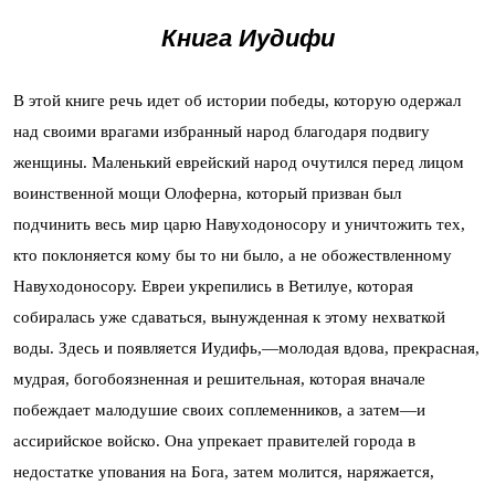
Книга Иудифи
В этой книге речь идет об истории победы, которую одержал
над своими врагами избранный народ благодаря подвигу
женщины. Маленький еврейский народ очутился перед лицом
воинственной мощи Олоферна, который призван был
подчинить весь мир царю Навуходоносору и уничтожить тех,
кто поклоняется кому бы то ни было, а не обожествленному
Навуходоносору. Евреи укрепились в Ветилуе, которая
собиралась уже сдаваться, вынужденная к этому нехваткой
воды. Здесь и появляется Иудифь,—молодая вдова, прекрасная,
мудрая, богобоязненная и решительная, которая вначале
побеждает малодушие своих соплеменников, а затем—и
ассирийское войско. Она упрекает правителей города в
недостатке упования на Бога, затем молится, наряжается,