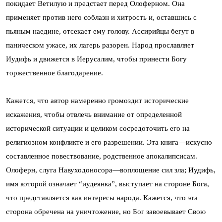
покидает Ветилую и предстает перед Олоферном. Она
применяет против него соблазн и хитрость и, оставшись с
пьяным наедине, отсекает ему голову. Ассирийцы бегут в
паническом ужасе, их лагерь разорен. Народ прославляет
Иудифь и движется в Иерусалим, чтобы принести Богу
торжественное благодарение.
Кажется, что автор намеренно громоздит исторические
искажения, чтобы отвлечь внимание от определенной
исторической ситуации и целиком сосредоточить его на
религиозном конфликте и его разрешении. Эта книга—искусно
составленное повествование, родственное апокалипсисам.
Олоферн, слуга Навуходоносора—воплощение сил зла; Иудифь,
имя которой означает “иудеянка”, выступает на стороне Бога,
что представляется как интересы народа. Кажется, что эта
сторона обречена на уничтожение, но Бог завоевывает Свою