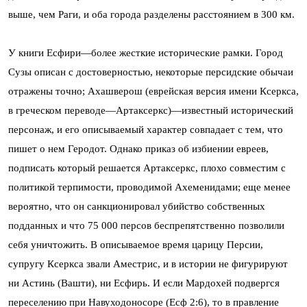
выше, чем Раги, и оба города разделены расстоянием в 300 км.
У книги Есфири—более жесткие исторические рамки. Город
Сузы описан с достоверностью, некоторые персидские обычаи
отражены точно; Ахашверош (еврейская версия имени Ксеркса,
в греческом переводе—Артаксеркс)—известный исторический
персонаж, и его описываемый характер совпадает с тем, что
пишет о нем Геродот. Однако приказ об избиении евреев,
подписать который решается Артаксеркс, плохо совместим с
политикой терпимости, проводимой Ахеменидами; еще менее
вероятно, что он санкционировал убийство собственных
подданных и что 75 000 персов беспрепятственно позволили
себя уничтожить. В описываемое время царицу Персии,
супругу Ксеркса звали Аместрис, и в истории не фигурируют
ни Астинь (Вашти), ни Есфирь. И если Мардохей подвергся
переселению при Навуходоносоре (Есф 2:6), то в правление