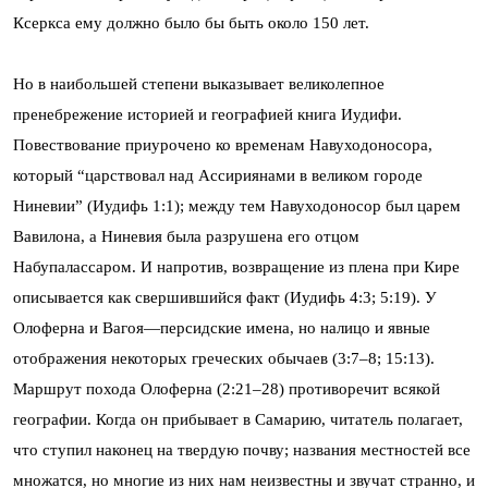
Ксеркса ему должно было бы быть около 150 лет.
Но в наибольшей степени выказывает великолепное
пренебрежение историей и географией книга Иудифи.
Повествование приурочено ко временам Навуходоносора,
который “царствовал над Ассириянами в великом городе
Ниневии” (Иудифь 1:1); между тем Навуходоносор был царем
Вавилона, а Ниневия была разрушена его отцом
Набупалассаром. И напротив, возвращение из плена при Кире
описывается как свершившийся факт (Иудифь 4:3; 5:19). У
Олоферна и Вагоя—персидские имена, но налицо и явные
отображения некоторых греческих обычаев (3:7–8; 15:13).
Маршрут похода Олоферна (2:21–28) противоречит всякой
географии. Когда он прибывает в Самарию, читатель полагает,
что ступил наконец на твердую почву; названия местностей все
множатся, но многие из них нам неизвестны и звучат странно, и