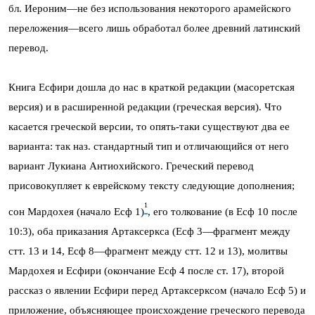
бл. Иероним—не без использования некоторого арамейского
переложения—всего лишь обработал более древний латинский
перевод.
Книга Есфири дошла до нас в краткой редакции (масоретская
версия) и в расширенной редакции (греческая версия). Что
касается греческой версии, то опять-таки существуют два ее
варианта: так наз. стандартный тип и отличающийся от него
вариант Лукиана Антиохийского. Греческий перевод
присовокупляет к еврейскому тексту следующие дополнения;
1
сон Мардохея (начало Есф 1)
, его толкование (в Есф 10 после
10:3), оба приказания Артаксеркса (Есф 3—фрагмент между
стт. 13 и 14, Есф 8—фрагмент между стт. 12 и 13), молитвы
Мардохея и Есфири (окончание Есф 4 после ст. 17), второй
рассказ о явлении Есфири перед Артаксерксом (начало Есф 5) и
приложение, объясняющее происхождение греческого перевода