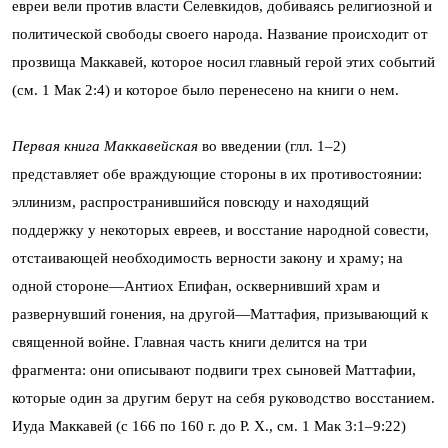
евреи вели против власти Селевкидов, добиваясь религиозной и
политической свободы своего народа. Название происходит от
прозвища Маккавей, которое носил главный герой этих событий
(см. 1 Мак 2:4) и которое было перенесено на книги о нем.
Первая книга Маккавейская
во введении (глл. 1–2)
представляет обе враждующие стороны в их противостоянии:
эллинизм, распространившийся повсюду и находящий
поддержку у некоторых евреев, и восстание народной совести,
отстаивающей необходимость верности закону и храму; на
одной стороне—Антиох Епифан, осквернивший храм и
развернувший гонения, на другой—Маттафия, призывающий к
священной войне. Главная часть книги делится на три
фрагмента: они описывают подвиги трех сыновей Маттафии,
которые один за другим берут на себя руководство восстанием.
Иуда Маккавей (с 166 по 160 г. до Р. Х., см. 1 Мак 3:1–9:22)