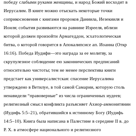
победу слабыми руками женщины, и народ Божий восходит в
Иерусалим. В книге можно отыскать некоторые точки
соприкосновения с книгами пророков Даниила, Иезекииля и
Иоиля; события развиваются на равнине Изрееля, вблизи
которой должен произойти Армагеддон, эсхатологическая
битва, о которой говорится в Апокалипсисе ап. Иоанна (Откр
16:16). Победа Иудифи—это награда за ее молитву, за
скрупулезное соблюдение ею законнических предписаний
относительно чистоты; тем не менее перспектива книги
предстает как универсалистская: спасение Иерусалима
утверждено в Ветилуе, в той самой Самарии, которую столь
ненавидели “правоверные” из числа ограниченных иудеев;
религиозный смысл конфликта разъясняет Ахиор-аммонитянин
(Иудифь 5:5–21), обратившийся к истинному Богу (Иудифь
14:5–10). Книга была написана в Палестине в середине II в. до
Р. Х. в атмосфере национального и религиозного