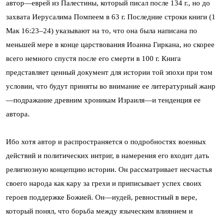
автор—еврей из Палестины, который писал после 134 г., но до
захвата Иерусалима Помпеем в 63 г. Последние строки книги (1
Мак 16:23–24) указывают на то, что она была написана по
меньшей мере в конце царствования Иоанна Гиркана, но скорее
всего немного спустя после его смерти в 100 г. Книга
представляет ценный документ для истории той эпохи при том
условии, что будут приняты во внимание ее литературный жанр
—подражание древним хроникам Израиля—и тенденция ее
автора.
Ибо хотя автор и распространяется о подробностях военных
действий и политических интриг, в намерения его входит дать
религиозную концепцию истории. Он рассматривает несчастья
своего народа как кару за грехи и приписывает успех своих
героев поддержке Божией. Он—иудей, ревностный в вере,
который понял, что борьба между языческим влиянием и