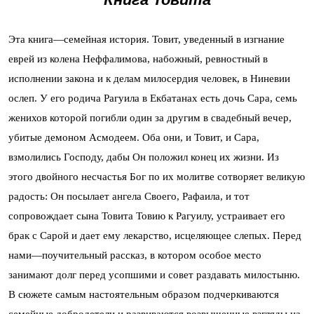
Эта книга—семейная история. Товит, уведенный в изгнание
еврей из колена Неффалимова, набожный, ревностный в
исполнении закона и к делам милосердия человек, в Ниневии
ослеп. У его родича Рагуила в Екбатанах есть дочь Сара, семь
женихов которой погибли один за другим в свадебный вечер,
убитые демоном Асмодеем. Оба они, и Товит, и Сара,
взмолились Господу, дабы Он положил конец их жизни. Из
этого двойного несчастья Бог по их молитве сотворяет великую
радость: Он посылает ангела Своего, Рафаила, и тот
сопровождает сына Товита Товию к Рагуилу, устраивает его
брак с Сарой и дает ему лекарство, исцеляющее слепых. Перед
нами—поучительный рассказ, в котором особое место
занимают долг перед усопшими и совет раздавать милостыню.
В сюжете самым настоятельным образом подчеркиваются
семейные добродетели и развиваются возвышенные взгляды на