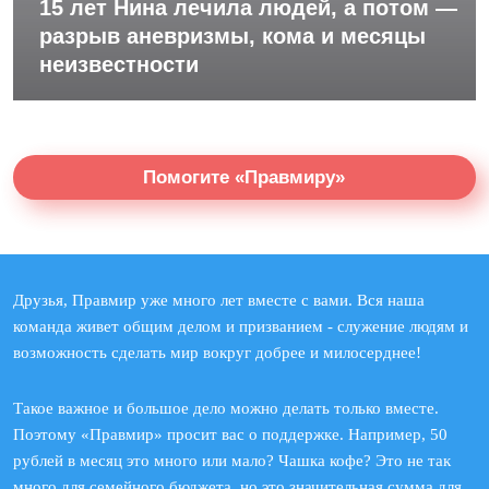
15 лет Нина лечила людей, а потом —
разрыв аневризмы, кома и месяцы
неизвестности
Помогите «Правмиру»
Друзья, Правмир уже много лет вместе с вами. Вся наша
команда живет общим делом и призванием - служение людям и
возможность сделать мир вокруг добрее и милосерднее!
Такое важное и большое дело можно делать только вместе.
Поэтому «Правмир» просит вас о поддержке. Например, 50
рублей в месяц это много или мало? Чашка кофе? Это не так
много для семейного бюджета, но это значительная сумма для