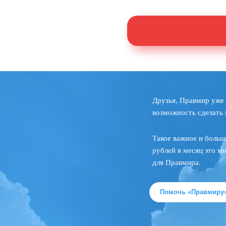
Друзья, Правмир уже 
возможность сделать 
Такое важное и больш
рублей в месяц это м
для Правмира.
Помочь «Правмиру