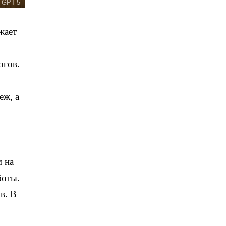
 GPT-5
жает
огов.
еж, а
м на
боты.
в. В