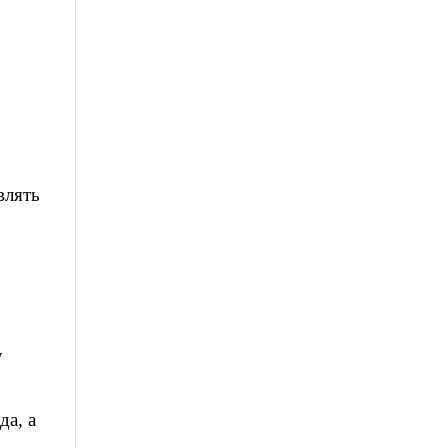
влять
о
у
а, а