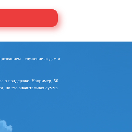
призванием - служение людям и
ас о поддержке. Например, 50
а, но это значительная сумма