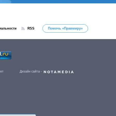
иальности
RSS
Помочь «Правмиру»
жет
Дизайн сайта -