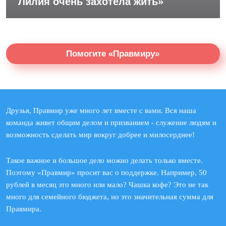
Лилия очень захотела жить»
Помогите «Правмиру»
Друзья, Правмир уже много лет вместе с вами. Вся наша
команда живет общим делом и призванием - служение людям и
возможность сделать мир вокруг добрее и милосерднее!
Такое важное и большое дело можно делать только вместе.
Поэтому «Правмир» просит вас о поддержке. Например, 50
рублей в месяц это много или мало? Чашка кофе? Это не так
много для семейного бюджета, но это значительная сумма для
Правмира.