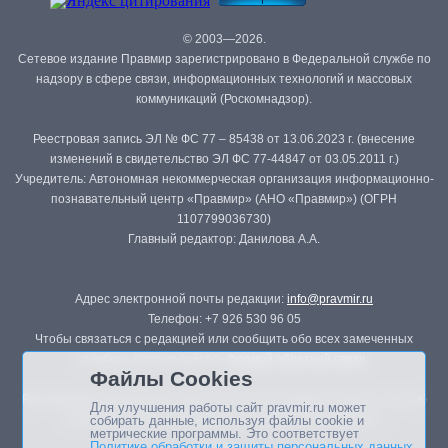
© 2003—2026.
Сетевое издание Правмир зарегистрировано в Федеральной службе по
надзору в сфере связи, информационных технологий и массовых
коммуникаций (Роскомнадзор).
Реестровая запись ЭЛ № ФС 77 – 85438 от 13.06.2023 г. (внесение
изменений в свидетельство ЭЛ ФС 77-44847 от 03.05.2011 г.)
Учредитель: Автономная некоммерческая организация информационно-
познавательный центр «Правмир» (АНО «Правмир») (ОГРН
1107799036730)
Главный редактор: Данилова А.А.
Адрес электронной почты редакции:
info@pravmir.ru
Телефон: +7 926 530 96 05
Чтобы связаться с редакцией или сообщить обо всех замеченных
ошибках, воспользуйтесь
формой обратной связи
.
Файлы Cookies
Републикация материалов сайта в печатных изданиях (книгах, прессе)
Для улучшения работы сайт pravmir.ru может
возможна только с письменного разрешения редакции.
собирать данные, используя файлы cookie и
метрические программы. Это соответствует
Политике обработки и защиты персональных данных