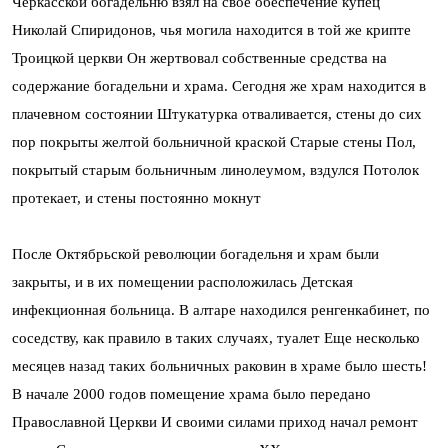
Черкасской богадельню взял на свое обеспечение купец
Николай Спиридонов, чья могила находится в той же крипте
Троицкой церкви
Он жертвовал собственные средства на
содержание богадельни и храма. Сегодня же храм находится в
плачевном состоянии
Штукатурка отваливается, стены до сих
пор покрыты желтой больничной краской
Старые стены
Пол,
покрытый старым больничным линолеумом, вздулся
Потолок
протекает, и стены постоянно мокнут
После Октябрьской революции богадельня и храм были
закрыты, и в их помещении расположилась Детская
инфекционная больница. В алтаре находился ренгенкабинет, по
соседству, как правило в таких случаях, туалет
Еще несколько
месяцев назад таких больничных раковин в храме было шесть!
В начале 2000 годов помещение храма было передано
Православной Церкви
И своими силами приход начал ремонт