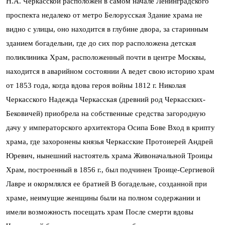
Н.А. Черкасской расположен в самом начале Ленинградского
проспекта недалеко от метро Белорусская
Здание храма не
видно с улицы, оно находится в глубине двора, за старинным
зданием богадельни, где до сих пор расположена детская
поликлиника
Храм, расположенный почти в центре Москвы,
находится в аварийном состоянии
А ведет свою историю храм
от 1853 года, когда вдова героя войны 1812 г. Николая
Черкасского Надежда Черкасская (древний род Черкасских-
Бековичей) приобрела на собственные средства загородную
дачу у императорского архитектора Осипа Бове
Вход в крипту
храма, где захоронены князья Черкасские
Протоиерей Андрей
Юревич, нынешний настоятель храма Живоначальной Троицы
Храм, построенный в 1856 г., был подчинен Троице-Сергиевой
Лавре и окормлялся ее братией
В богадельне, созданной при
храме, неимущие женщины были на полном содержании и
имели возможность посещать храм
После смерти вдовы