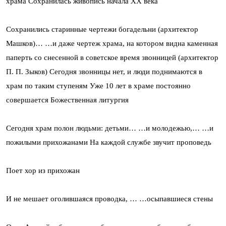
храма
Сохранилась живопись начала ХХ века
Сохранились старинные чертежи богадельни (архитектор
Машков)…
…и даже чертеж храма, на котором видна каменная
паперть со снесенной в советское время звонницей (архитектор
П. П. Зыков)
Сегодня звонницы нет, и люди поднимаются в
храм по таким ступеням
Уже 10 лет в храме постоянно
совершается Божественная литургия
Сегодня храм полон людьми: детьми…
…и молодежью,…
…и
пожилыми прихожанами
На каждой службе звучит проповедь
Поет хор из прихожан
И не мешает оголившаяся проводка, …
…осыпавшиеся стены