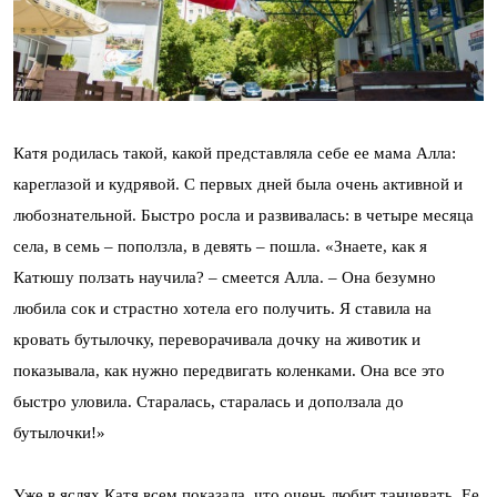
Катя родилась такой, какой представляла себе ее мама Алла:
кареглазой и кудрявой. С первых дней была очень активной и
любознательной. Быстро росла и развивалась: в четыре месяца
села, в семь – поползла, в девять – пошла. «Знаете, как я
Катюшу ползать научила? – смеется Алла. – Она безумно
любила сок и страстно хотела его получить. Я ставила на
кровать бутылочку, переворачивала дочку на животик и
показывала, как нужно передвигать коленками. Она все это
быстро уловила. Старалась, старалась и доползала до
бутылочки!»
Уже в яслях Катя всем показала, что очень любит танцевать. Ее