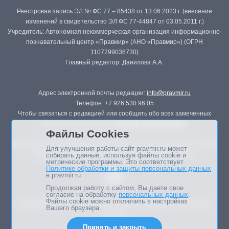
Реестровая запись ЭЛ № ФС 77 – 85438 от 13.06.2023 г. (внесение
изменений в свидетельство ЭЛ ФС 77-44847 от 03.05.2011 г.)
Учредитель: Автономная некоммерческая организация информационно-
познавательный центр «Правмир» (АНО «Правмир») (ОГРН
1107799036730)
Главный редактор: Данилова А.А.
Адрес электронной почты редакции:
info@pravmir.ru
Телефон: +7 926 530 96 05
Чтобы связаться с редакцией или сообщить обо всех замеченных
ошибках, воспользуйтесь
формой обратной связи
.
Файлы Cookies
Републикация материалов сайта в печатных изданиях (книгах, прессе)
Для улучшения работы сайт pravmir.ru может
возможна только с письменного разрешения редакции.
собирать данные, используя файлы cookie и
метрические программы. Это соответствует
Политике обработки и защиты персональных данных
Выбор читателей «Правмира»
в pravmir.ru
Продолжая работу с сайтом, Вы даете свое
Подпишитесь на самые интересные материалы недели.
согласие на обработку
персональных данных
.
Файлы cookie можно отключить в настройках
Мнение авторов статей портала может не совпадать с позицией
Вашего браузера.
редакции.
Принять и закрыть