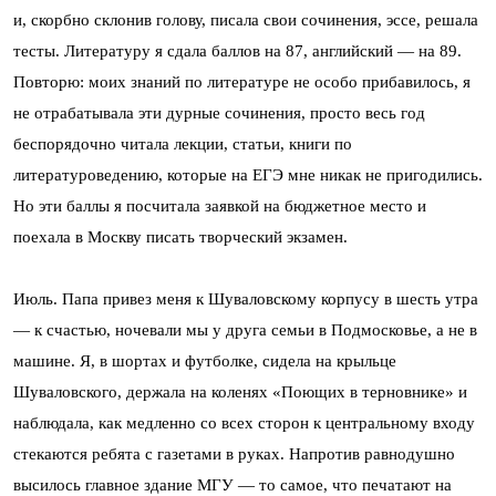
и, скорбно склонив голову, писала свои сочинения, эссе, решала
тесты. Литературу я сдала баллов на 87, английский — на 89.
Повторю: моих знаний по литературе не особо прибавилось, я
не отрабатывала эти дурные сочинения, просто весь год
беспорядочно читала лекции, статьи, книги по
литературоведению, которые на ЕГЭ мне никак не пригодились.
Но эти баллы я посчитала заявкой на бюджетное место и
поехала в Москву писать творческий экзамен.
Июль. Папа привез меня к Шуваловскому корпусу в шесть утра
— к счастью, ночевали мы у друга семьи в Подмосковье, а не в
машине. Я, в шортах и футболке, сидела на крыльце
Шуваловского, держала на коленях «Поющих в терновнике» и
наблюдала, как медленно со всех сторон к центральному входу
стекаются ребята с газетами в руках. Напротив равнодушно
высилось главное здание МГУ — то самое, что печатают на