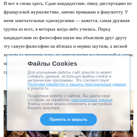
И вот я снова здесь. Сдаю кандидатские, пишу диссертацию по
французской журналистике, заново привыкаю к факультету. У
меня замечательные однокурсники — кажется, самая дружная
группа из всех, в которых когда-либо училась. Перед
кандидатским по философии науки мы объясняли друг другу
эту самую философию на яблоках и нервно шутили, а весной
ходили на вечерние пары по методологии исследований и снова
Файлы Cookies
шутили, но уже по поводу наших неуклюжих попыток
сделаться учеными.
Для улучшения работы сайт pravmir.ru может
собирать данные, используя файлы cookie и
метрические программы. Это соответствует
Политике обработки и защиты персональных данных
в pravmir.ru
Продолжая работу с сайтом, Вы даете свое
согласие на обработку
персональных данных
.
Файлы cookie можно отключить в настройках
Вашего браузера.
Принять и закрыть