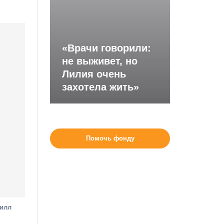
«Врачи говорили:
не выживет, но
Лилия очень
захотела жить»
Помочь фонду
рилл