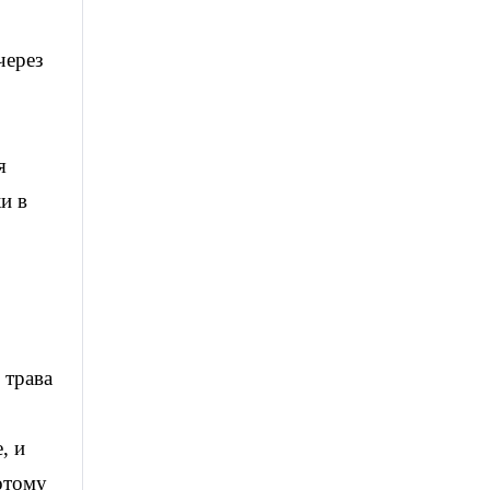
через
я
и в
 трава
, и
отому