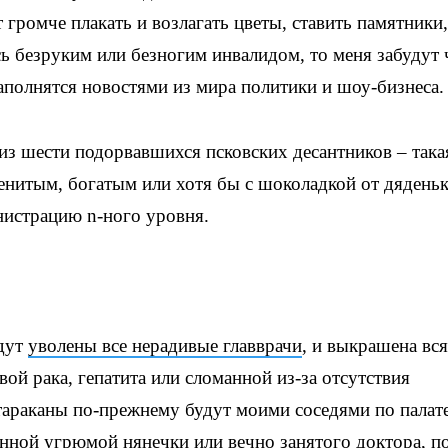
 громче плакать и возлагать цветы, ставить памятники,
усь безруким или безногим инвалидом, то меня забудут 
аполнятся новостями из мира политики и шоу-бизнеса.
из шести подорвавшихся псковских десантников – така
менитым, богатым или хотя бы с шоколадкой от дяденьк
истрацию n-ного уровня.
удут
уволены все нерадивые главврачи
, и выкрашена вся
вой рака, гепатита или сломанной из-за отсутствия
тараканы по-прежнему будут моими соседями по палате
онной угрюмой нянечки или вечно занятого доктора, п