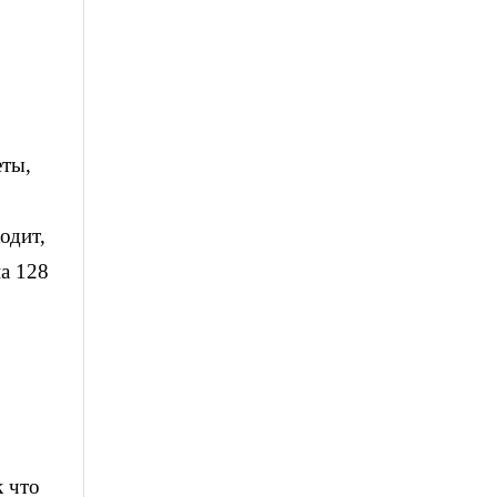
еты,
одит,
на 128
к что