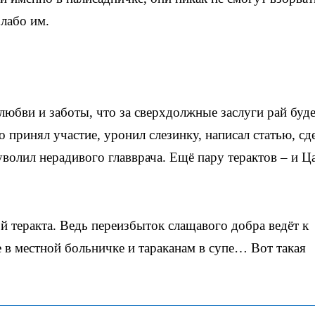
Слабо им.
любви и заботы, что за сверхдолжные заслуги рай буд
о принял участие, уронил слезинку, написал статью, сд
волил нерадивого главврача. Ещё пару терактов – и Ц
ой теракта. Ведь переизбыток слащавого добра ведёт к
те в местной больничке и тараканам в супе… Вот такая