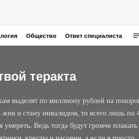
логия
Общество
Ответ специалиста
твой теракта
кам выделят по миллиону рублей на похор
ь жив и стану инвалидом, то всего лишь по 
я умереть. Ведь тогда будут громче плакать
ятники, кресты и часовни, а если я просто