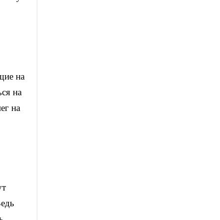
щие на
ься на
ег на
ут
Ведь
ь