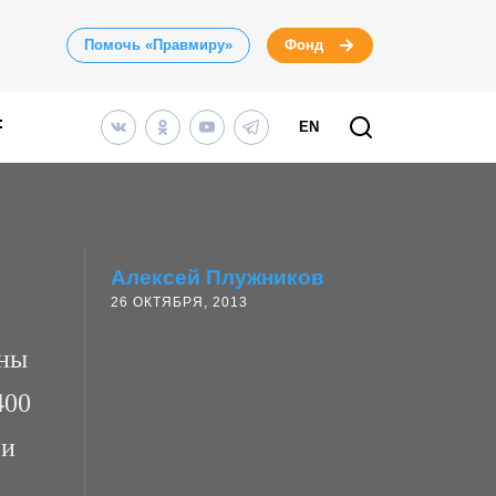
Помочь «Правмиру»
Фонд
EN
Алексей Плужников
26 ОКТЯБРЯ, 2013
оны
400
 и