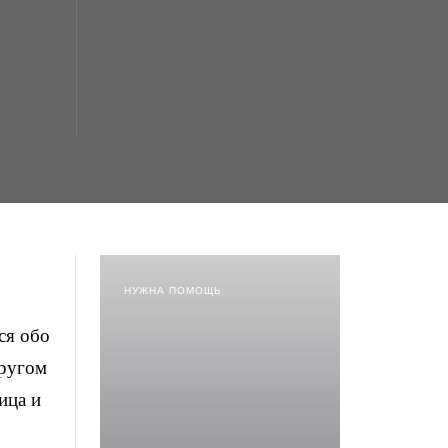
НУЖНА ПОМОЩЬ
ся обо
другом
ица и