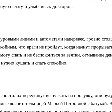
льную палату и улыбчивых докторов.
суровыми лицами и автоматами наперевес, грозно стоя
окойным, что враги не пройдут, когда начнут прорыват
могу спать и не беспокоиться за взятки, отмывание ден
 нужно кушать и спать спокойно.
асности: их перестанут выпускать на прогулку, они буд
емые воспитательницей Марьей Петровной с базукой. 
й именно в палисадничке, они никак не смогут взорват