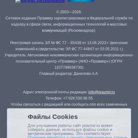
© 2003—2026.
Сетевое издание Правмир зарегистрировано в Федеральной службе по
надзору в сфере связи, информационных технологий и массовых
коммуникаций (Роскомнадзор).
Реестровая запись ЭЛ № ФС 77 – 85438 от 13.06.2023 г. (внесение
изменений в свидетельство ЭЛ ФС 77-44847 от 03.05.2011 г.)
Учредитель: Автономная некоммерческая организация информационно-
познавательный центр «Правмир» (АНО «Правмир») (ОГРН
1107799036730)
Главный редактор: Данилова А.А.
Адрес электронной почты редакции:
info@pravmir.ru
Телефон: +7 926 530 96 05
Чтобы связаться с редакцией или сообщить обо всех замеченных
ошибках, воспользуйтесь
формой обратной связи
.
Файлы Cookies
Републикация материалов сайта в печатных изданиях (книгах, прессе)
Для улучшения работы сайт pravmir.ru может
возможна только с письменного разрешения редакции.
собирать данные, используя файлы cookie и
метрические программы. Это соответствует
Политике обработки и защиты персональных данных