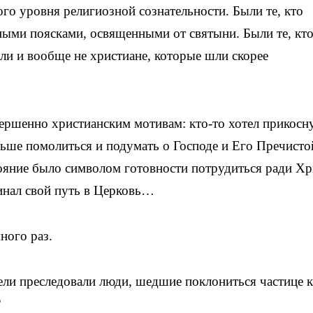
го уровня религиозной сознательности. Были те, кто
еными поясками, освященными от святыни. Были те, кт
ыли и вообще не христиане, которые шли скорее
ершенно христианским мотивам: кто-то хотел прикосн
льше помолиться и подумать о Господе и Его Пречисто
тояние было символом готовности потрудиться ради Хр
инал свой путь в Церковь…
ного раз.
цели преследовали люди, шедшие поклониться частице к
?