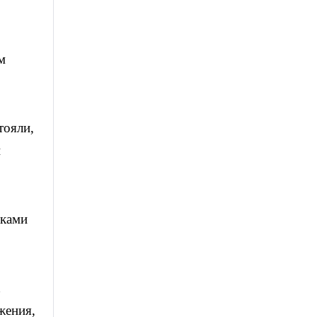
м
тояли,
и
шками
х
жения,