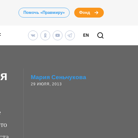
Помочь «Правмиру»
Фонд
EN
ея
Мария Сеньчукова
29 ИЮЛЯ, 2013
е
это
ста