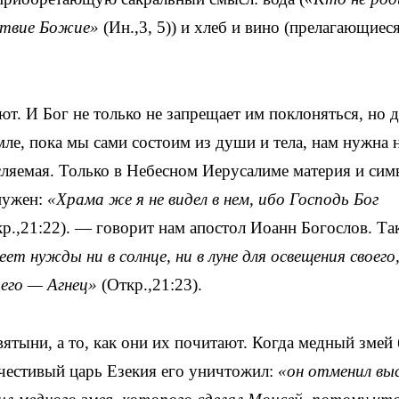
ствие Божие»
(Ин.,3, 5)) и хлеб и вино (прелагающиес
т. И Бог не только не запрещает им поклоняться, но 
ле, пока мы сами состоим из души и тела, нам нужна 
ляемая. Только в Небесном Иерусалиме материя и сим
 нужен:
«Храма же я не видел в нем, ибо Господь Бог
р.,21:22). — говорит нам апостол Иоанн Богослов. Та
еет нужды ни в солнце, ни в луне для освещения своего
 его — Агнец»
(Откр.,21:23).
вятыни, а то, как они их почитают. Когда медный змей
честивый царь Езекия его уничтожил:
«он отменил вы