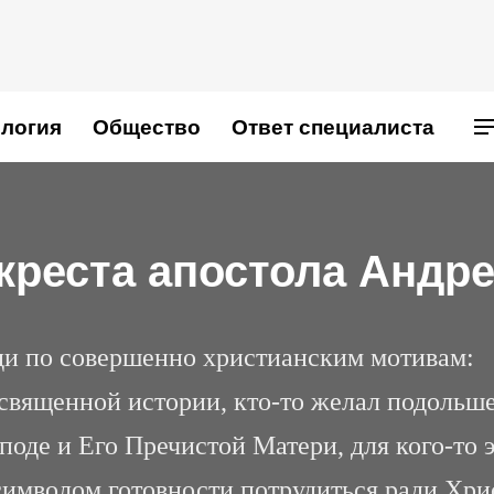
логия
Общество
Ответ специалиста
 креста апостола Андр
ди по совершенно христианским мотивам:
 священной истории, кто-то желал подольш
поде и Его Пречистой Матери, для кого-то 
символом готовности потрудиться ради Хри