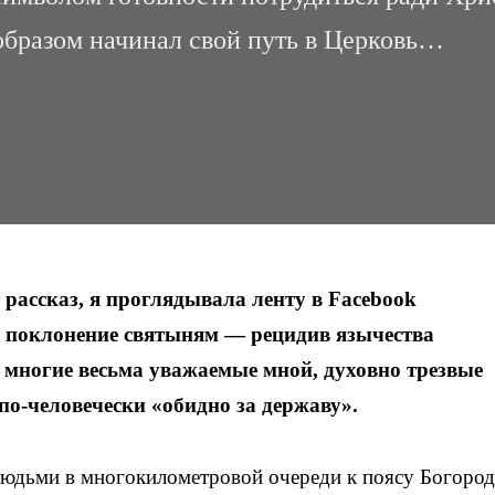
 образом начинал свой путь в Церковь…
т рассказ, я проглядывала ленту в Facebook
ое поклонение святыням — рецидив язычества
 многие весьма уважаемые мной, духовно трезвые
по-человечески «обидно за державу».
людьми в многокилометровой очереди к поясу Богоро