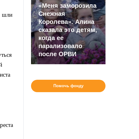
«Меня заморозила
Снежная
о шли
Королева». Алина
сказала это детям,
когда ее
парализовало
после ОРВИ
уться
й
иста
Помочь фонду
реста