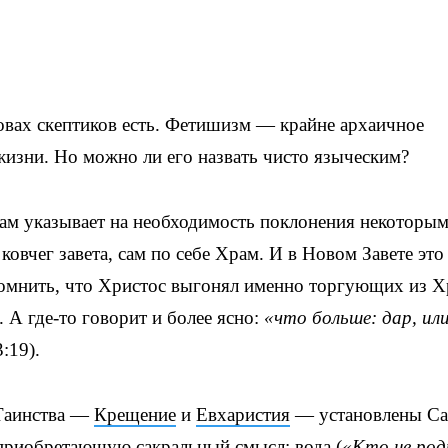
ловах скептиков есть. Фетишизм — крайне архаичное
изни. Но можно ли его назвать чисто языческим?
Сам указывает на необходимость поклонения некоторы
вчег завета, сам по себе Храм. И в Новом Завете это
помнить, что Христос выгонял именно торгующих из Х
 А где-то говорит и более ясно:
«что больше: дар, ил
:19).
 Таинства —
Крещение
и
Евхаристия
— установлены С
приобретающую сакральный смысл: вода (
«Кто не ро