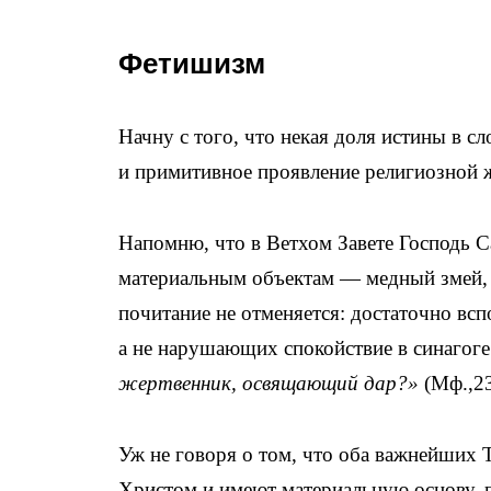
Фетишизм
Начну с того, что некая доля истины в с
и примитивное проявление религиозной ж
Напомню, что в Ветхом Завете Господь 
материальным объектам — медный змей, ко
почитание не отменяется: достаточно вс
а не нарушающих спокойствие в синагоге.
жертвенник, освящающий дар?»
(Мф.,23
Уж не говоря о том, что оба важнейших
Христом и имеют материальную основу, 