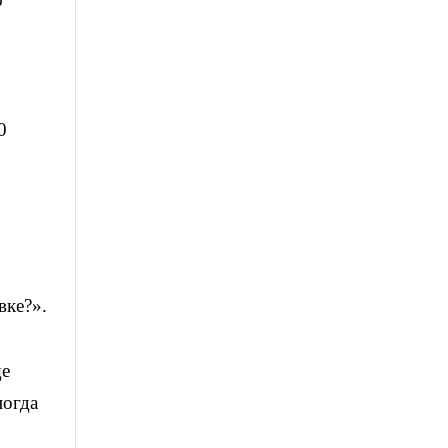
о
0
вке?».
ще
ногда