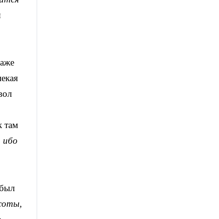
я
даже
некая
вол
к там
, ибо
 был
соты,