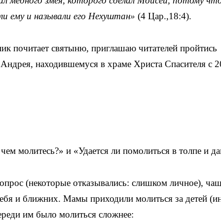
ил медного змея, которого сделал Моисей, потому чт
ли ему и называли его Нехуштан»
(4 Цар.,18:4).
ник почитает святыню, приглашаю читателей пройтись
а Андрея, находившемуся в храме Христа Спасителя с 2
чем молитесь?» и «Удается ли помолиться в толпе и да
вопрос (некоторые отказывались: слишком личное), ча
себя и ближних. Мамы приходили молиться за детей (и
ереди им было молиться сложнее: