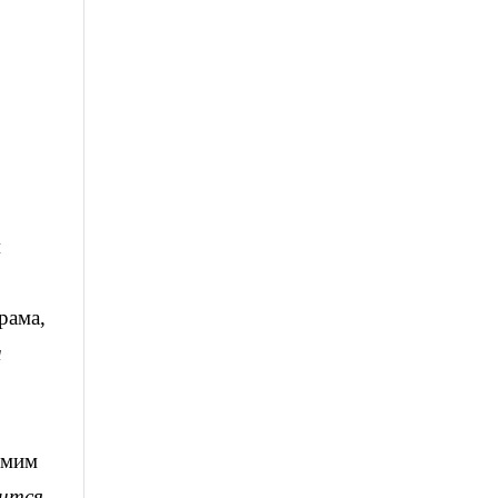
м
рама,
и
амим
дится