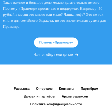
Такое важное и большое дело можно делать только вместе.
Поэтому «Правмир» просит вас о поддержке. Например, 50
рублей в месяц это много или мало? Чашка кофе? Это не так
много для семейного бюджета, но это значительная сумма для
Правмира.
Помочь «Правмиру»
На что пойдут мои деньги
Рассылка
О портале
Контакты
Партнёрам
Друзья и партнёры
Архив сервисов
Политика конфиденциальности