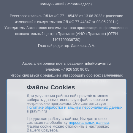
коммуникаций (Роскомнадзор).
Реестровая запись ЭЛ № ФС 77 – 85438 от 13.06.2023 г. (внесение
изменений в свидетельство ЭЛ ФС 77-44847 от 03.05.2011 г.)
Учредитель: Автономная некоммерческая организация информационно-
познавательный центр «Правмир» (АНО «Правмир») (ОГРН
1107799036730)
Главный редактор: Данилова А.А.
Адрес электронной почты редакции:
info@pravmir.ru
Телефон: +7 926 530 96 05
Чтобы связаться с редакцией или сообщить обо всех замеченных
ошибках, воспользуйтесь
формой обратной связи
.
Файлы Cookies
Републикация материалов сайта в печатных изданиях (книгах, прессе)
Для улучшения работы сайт pravmir.ru может
возможна только с письменного разрешения редакции.
собирать данные, используя файлы cookie и
метрические программы. Это соответствует
Политике обработки и защиты персональных данных
в pravmir.ru
Продолжая работу с сайтом, Вы даете свое
согласие на обработку
персональных данных
.
Файлы cookie можно отключить в настройках
Мнение авторов статей портала может не совпадать с позицией
Вашего браузера.