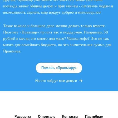
команда живет общим делом и призванием - служение людям и
возможность сделать мир вокруг добрее и милосерднее!
Такое важное и большое дело можно делать только вместе.
Поэтому «Правмир» просит вас о поддержке. Например, 50
рублей в месяц это много или мало? Чашка кофе? Это не так
много для семейного бюджета, но это значительная сумма для
Правмира.
Помочь «Правмиру»
На что пойдут мои деньги
Рассылка
О портале
Контакты
Партнёрам