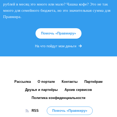
рублей в месяц это много или мало? Чашка кофе? Это не так
много для семейного бюджета, но это значительная сумма для
Правмира.
Помочь «Правмиру»
На что пойдут мои деньги
Рассылка
О портале
Контакты
Партнёрам
Друзья и партнёры
Архив сервисов
Политика конфиденциальности
RSS
Помочь «Правмиру»