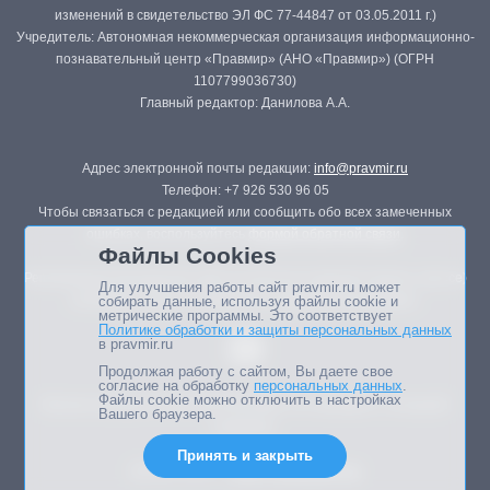
изменений в свидетельство ЭЛ ФС 77-44847 от 03.05.2011 г.)
Учредитель: Автономная некоммерческая организация информационно-
познавательный центр «Правмир» (АНО «Правмир») (ОГРН
1107799036730)
Главный редактор: Данилова А.А.
Адрес электронной почты редакции:
info@pravmir.ru
Телефон: +7 926 530 96 05
Чтобы связаться с редакцией или сообщить обо всех замеченных
ошибках, воспользуйтесь
формой обратной связи
.
Файлы Cookies
Републикация материалов сайта в печатных изданиях (книгах, прессе)
Для улучшения работы сайт pravmir.ru может
возможна только с письменного разрешения редакции.
собирать данные, используя файлы cookie и
метрические программы. Это соответствует
Политике обработки и защиты персональных данных
в pravmir.ru
Продолжая работу с сайтом, Вы даете свое
согласие на обработку
персональных данных
.
Файлы cookie можно отключить в настройках
Мнение авторов статей портала может не совпадать с позицией
Вашего браузера.
редакции.
Принять и закрыть
Дизайн сайта -