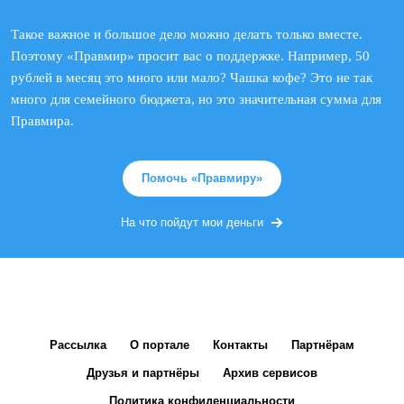
Такое важное и большое дело можно делать только вместе.
Поэтому «Правмир» просит вас о поддержке. Например, 50
рублей в месяц это много или мало? Чашка кофе? Это не так
много для семейного бюджета, но это значительная сумма для
Правмира.
Помочь «Правмиру»
На что пойдут мои деньги
Рассылка
О портале
Контакты
Партнёрам
Друзья и партнёры
Архив сервисов
Политика конфиденциальности