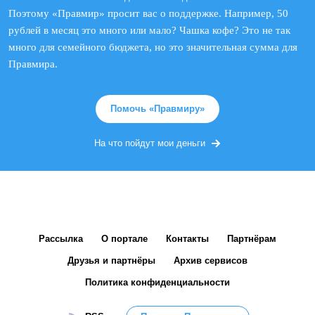
Поэтому «Правмир» просит вас о поддержке. Например, 50
рублей в месяц это много или мало? Чашка кофе? Это не так
много для семейного бюджета, но это значительная сумма для
Правмира.
Помочь «Правмиру»
На что пойдут мои деньги
Рассылка
О портале
Контакты
Партнёрам
Друзья и партнёры
Архив сервисов
Политика конфиденциальности