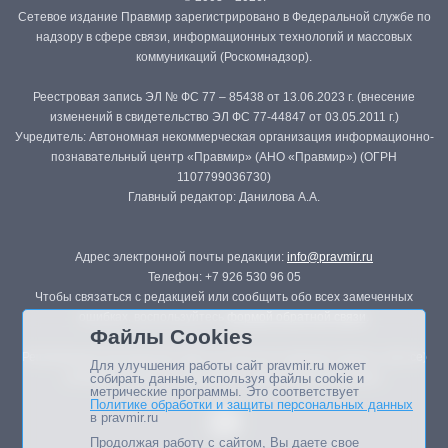
Сетевое издание Правмир зарегистрировано в Федеральной службе по
надзору в сфере связи, информационных технологий и массовых
коммуникаций (Роскомнадзор).
Реестровая запись ЭЛ № ФС 77 – 85438 от 13.06.2023 г. (внесение
изменений в свидетельство ЭЛ ФС 77-44847 от 03.05.2011 г.)
Учредитель: Автономная некоммерческая организация информационно-
познавательный центр «Правмир» (АНО «Правмир») (ОГРН
1107799036730)
Главный редактор: Данилова А.А.
Адрес электронной почты редакции:
info@pravmir.ru
Телефон: +7 926 530 96 05
Чтобы связаться с редакцией или сообщить обо всех замеченных
ошибках, воспользуйтесь
формой обратной связи
.
Файлы Cookies
Републикация материалов сайта в печатных изданиях (книгах, прессе)
Для улучшения работы сайт pravmir.ru может
возможна только с письменного разрешения редакции.
собирать данные, используя файлы cookie и
метрические программы. Это соответствует
Политике обработки и защиты персональных данных
в pravmir.ru
Продолжая работу с сайтом, Вы даете свое