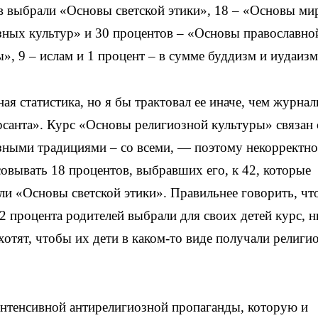
в выбрали «Основы светской этики», 18 – «Основы м
зных культур» и 30 процентов – «Основы православно
», 9 – ислам и 1 процент – в сумме буддизм и иудаизм
ая статистика, но я бы трактовал ее иначе, чем журна
санта». Курс «Основы религиозной культуры» связан 
зными традициями – со всеми, — поэтому некорректно
овывать 18 процентов, выбравших его, к 42, которые
ли «Основы светской этики». Правильнее говорить, чт
2 процента родителей выбрали для своих детей курс, н
 хотят, чтобы их дети в каком-то виде получали религи
 интенсивной антирелигиозной пропаганды, которую и