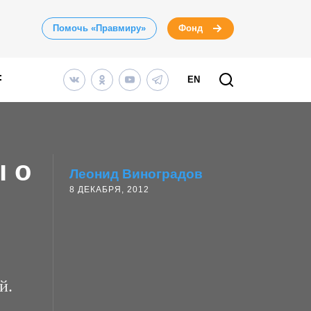
Помочь «Правмиру»
Фонд
EN
ы о
Леонид Виноградов
8 ДЕКАБРЯ, 2012
й.