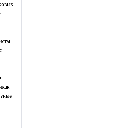
ировых
й
.
листы
с
о
икак
озные