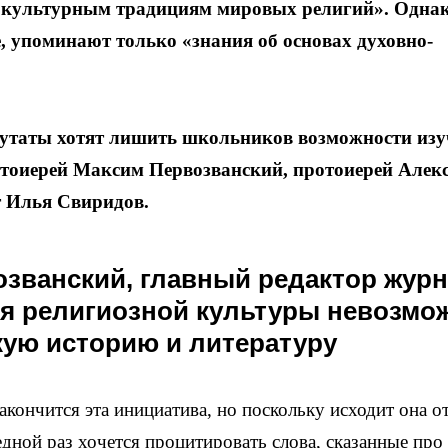
и культурным традициям мировых религий». Одна
, упоминают только «знания об основах духовно-
епутаты хотят лишить школьников возможности изу
тоиерей Максим Первозванский, протоиерей Алек
т Илья Свиридов.
званский, главный редактор жур
ия религиозной культуры невозмо
кую историю и литературу
акончится эта инициатива, но поскольку исходит она о
дной раз хочется процитировать слова, сказанные про