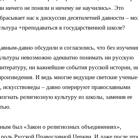
и ничего не поняли и ничему не научились». Это
брасывает нас к дискуссии десятилетней давности – мо
ультура +преподаваться в государственной школе?
давным-давно обсудили и согласились, что без изучени
ультуры невозможно адекватно понимать ни русскую
литературу, ни важнейшие события русской истории, н
роизведения. И ведь многие ведущие светские ученые
ы, искусствоведы – давно оперируют православными
 изгнать религиозную культуру из школы, заменив ее
тью.
вным был «Закон о религиозных объединениях»,
оль Русской Православной Церкви. И даже после это