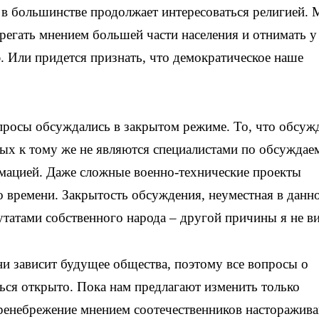
в большинстве продолжает интересоваться религией. 
брегать мнением большей части населения и отнимать у
 Или придется признать, что демократическое наше
просы обсуждались в закрытом режиме. То, что обсуж
орых к тому же не являются специалистами по обсужда
рмацией. Даже сложные военно-технические проекты
о времени. Закрытость обсуждения, неуместная в данн
путатами собственного народа – другой причины я не в
ни зависит будущее общества, поэтому все вопросы о
ся открыто. Пока нам предлагают изменить только
пренебрежение мнением соотечественников насторажива