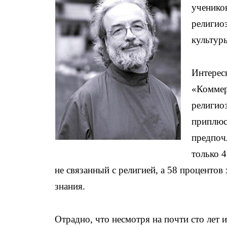
ученико
религио
культуры
Интересн
«Коммер
религио
приплюс
предпоч
только 4
не связанный с религией, а 58 процентов
знания.
Отрадно, что несмотря на почти сто лет