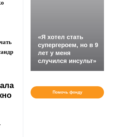
ко
«Я хотел стать
чать
супергероем, но в 9
сандр
лет у меня
случился инсульт»
нала
Помочь фонду
жно
т