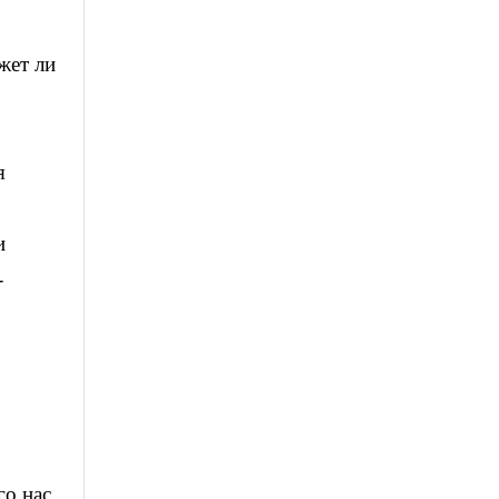
жет ли
я
и
-
го нас