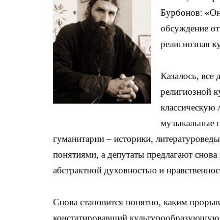
Бурбонов: «Он
обсуждение от
религиозная к
Казалось, все 
религиозной к
классическую 
музыкальные п
гуманитарии – историки, литературовед
понятиями, а депутаты предлагают снова
абстрактной духовностью и нравственнос
Снова становится понятно, каким проры
констатировавший культурообразующую р