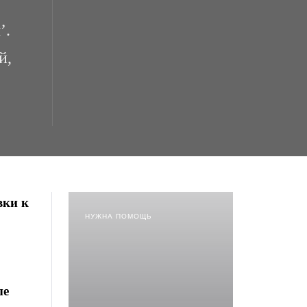
’.
й,
вки к
НУЖНА ПОМОЩЬ
ые