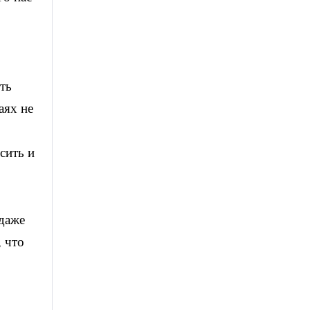
ть
аях не
сить и
 даже
, что