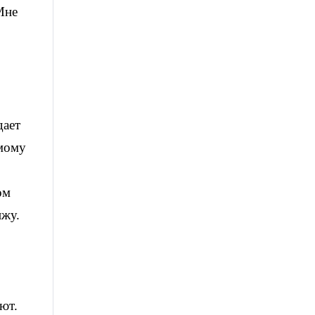
Мне
дает
емому
ом
ижу.
ют.